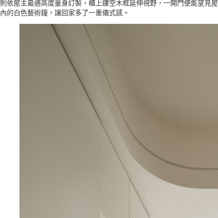
則依屋主最適高度量身訂製，櫃上鏤空木框延伸視野，一開門便能望見屋
內的白色藝術鐘，讓回家多了一重儀式感。