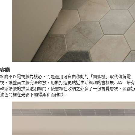
客廳
客廳不以電視牆為核心，而是選用可自由移動的「閨蜜機」取代傳統電
視，讓整面主牆完全釋放，用於打造更貼近生活興趣的書櫃展示區。帶有
韓系語彙的拱型透明櫃門，使書櫃在收納之外多了一份視覺層次，淡霧奶
油色門框在光影下顯得柔和而雅緻。