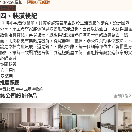
含Excel模板，
限時0元領取
限免快領
四、裝潢後記
17 坪小宅看似簡單，其實處處藏著屋主對於生活質感的講究。設計團隊
分享，屋主希望家能像韓劇場景般乾淨溫潤，因此以奶油白、木紋與圓弧
語彙堆疊質感，再以玻璃、線板與細緻燈光補滿每一幕的療癒氛圍。然
而，比風格更重要的是機能，從電器櫃、書牆、辦公區到行李儲放區，不
論是桌檯高度尺規，還是鏡面、動線距離，每一個細節都依生活習慣量身
設計，讓每一次飄洋過海後回到這裡的屋主倆，都能擁有屬於這個家的安
心歸屬感。
你問我答
有用
1
沒用
推薦標籤
#混搭風
#中古屋
#收納
該公司設計作品
全部作品