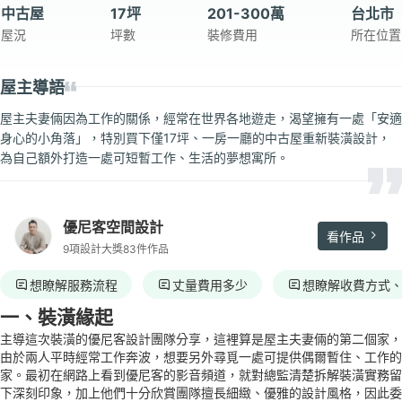
中古屋
17坪
201-300萬
台北市
屋況
坪數
裝修費用
所在位置
屋主導語
屋主夫妻倆因為工作的關係，經常在世界各地遊走，渴望擁有一處「安適
身心的小角落」，特別買下僅17坪、一房一廳的中古屋重新裝潢設計，
為自己額外打造一處可短暫工作、生活的夢想寓所。
優尼客空間設計
看作品
9項設計大獎
83件作品
想瞭解服務流程
丈量費用多少
想瞭解收費方式
一、裝潢緣起
主導這次裝潢的優尼客設計團隊分享，這裡算是屋主夫妻倆的第二個家，
由於兩人平時經常工作奔波，想要另外尋覓一處可提供偶爾暫住、工作的
家。最初在網路上看到優尼客的影音頻道，就對總監清楚拆解裝潢實務留
下深刻印象，加上他們十分欣賞團隊擅長細緻、優雅的設計風格，因此委