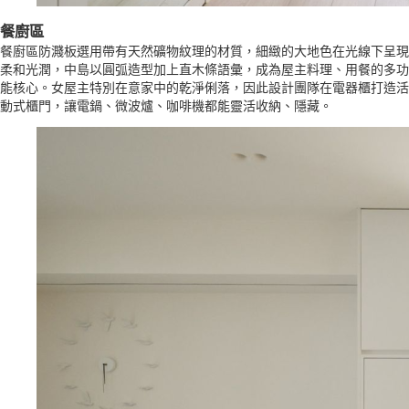
餐廚區
餐廚區防濺板選用帶有天然礦物紋理的材質，細緻的大地色在光線下呈現
柔和光潤，中島以圓弧造型加上直木條語彙，成為屋主料理、用餐的多功
能核心。女屋主特別在意家中的乾淨俐落，因此設計團隊在電器櫃打造活
動式櫃門，讓電鍋、微波爐、咖啡機都能靈活收納、隱藏。