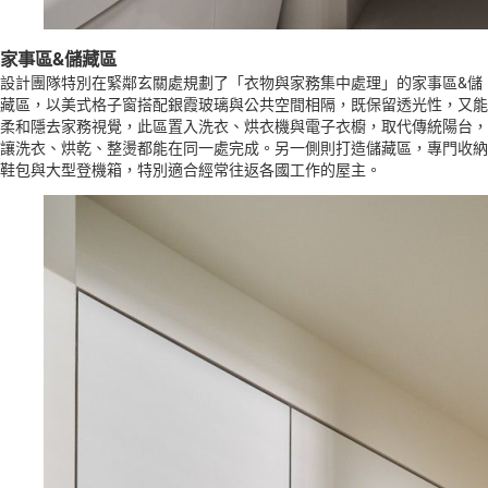
家事區&儲藏區
設計團隊特別在緊鄰玄關處規劃了「衣物與家務集中處理」的家事區&儲
藏區，以美式格子窗搭配銀霞玻璃與公共空間相隔，既保留透光性，又能
柔和隱去家務視覺，此區置入洗衣、烘衣機與電子衣櫥，取代傳統陽台，
讓洗衣、烘乾、整燙都能在同一處完成。另一側則打造儲藏區，專門收納
鞋包與大型登機箱，特別適合經常往返各國工作的屋主。