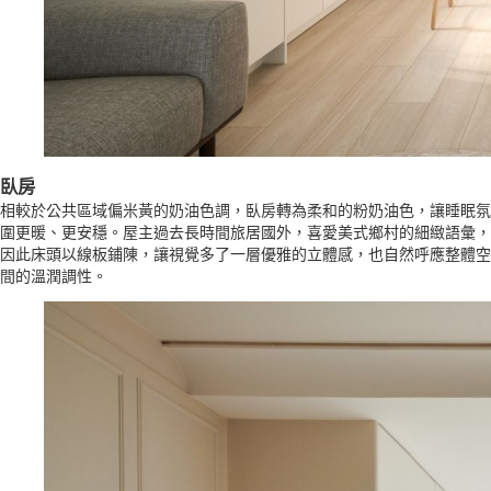
臥房
相較於公共區域偏米黃的奶油色調，臥房轉為柔和的粉奶油色，讓睡眠氛
圍更暖、更安穩。屋主過去長時間旅居國外，喜愛美式鄉村的細緻語彙，
因此床頭以線板鋪陳，讓視覺多了一層優雅的立體感，也自然呼應整體空
間的溫潤調性。