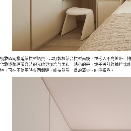
梳妝區同樣延續拱型語彙，以訂製櫃結合拱型面鏡，並嵌入柔光燈帶，讓
化妝或整理儀容時的光線更加均勻柔和。貼心的是，鏡子設計為抽拉式軌
道，可在不使用時收回側邊，維持臥房一貫的清爽、純淨視覺。