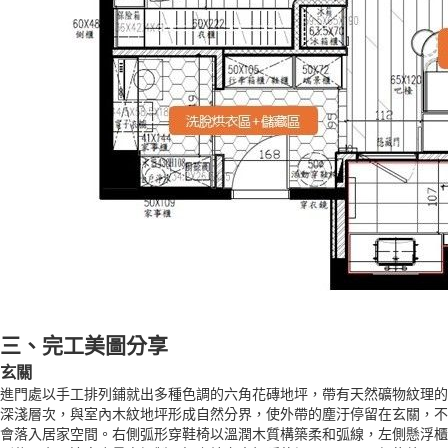
三、完工美圖分享
玄關
進門處以手工排列鋪就出多種色調的六角花磚地坪，帶有天然礦物紋理的
深淺層次，與室內木紋地坪形成自然分界，使外帶的塵汙停留在玄關，不
會落入居家空間。右側弧形穿鞋椅以溫潤木質構築柔和弧線，左側懸浮櫃