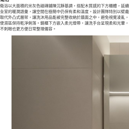
衛浴以大面積的米灰色磁磚鋪陳沉靜基調，搭配木質感的下方櫃體，延續
全室的暖潤語彙，讓空間在極簡中仍保有柔和溫度。設計團隊特別以壁龕
取代外凸式層架，讓洗沐用品能被完整收納於牆面之中，避免視覺凌亂，
使濕區保持乾淨俐落。鏡櫃下方嵌入柔光燈帶，讓洗手台呈現柔和光暈，
不刺眼也更方便日常整理儀容。