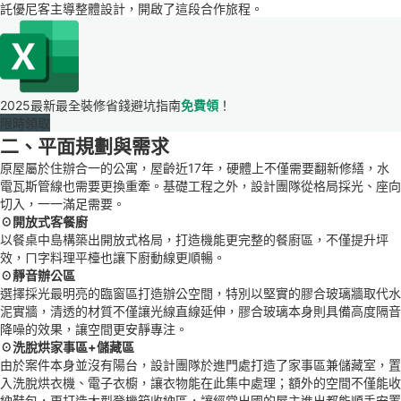
託優尼客主導整體設計，開啟了這段合作旅程。
2025最新最全裝修省錢避坑指南
免費領
！
限時領取
二、平面規劃與需求
原屋屬於住辦合一的公寓，屋齡近17年，硬體上不僅需要翻新修繕，水
電瓦斯管線也需要更換重牽。基礎工程之外，設計團隊從格局採光、座向
切入，一一滿足需要。
☉開放式客餐廚
以餐桌中島構築出開放式格局，打造機能更完整的餐廚區，不僅提升坪
效，ㄇ字料理平檯也讓下廚動線更順暢。
☉靜音辦公區
選擇採光最明亮的臨窗區打造辦公空間，特別以堅實的膠合玻璃牆取代水
泥實牆，清透的材質不僅讓光線直線延伸，膠合玻璃本身則具備高度隔音
降噪的效果，讓空間更安靜專注。
☉洗脫烘家事區+儲藏區
由於案件本身並沒有陽台，設計團隊於進門處打造了家事區兼儲藏室，置
入洗脫烘衣機、電子衣櫥，讓衣物能在此集中處理；額外的空間不僅能收
納鞋包，更打造大型登機箱收納區，讓經常出國的屋主進出都能順手安置