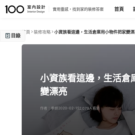
首頁
實用靈感，找到家的裝修答案
首頁
裝修攻略
小資族看這邊，生活倉庫用小物件把家變漂
目錄
幾何色塊門簾，帶進活潑與繽紛生活
風景掛毯，一秒帶你到另個國家
透明銅線燈串，白天黑夜都浪漫
小資族看這邊，生活倉
香薰蠟燭杯，質感再升級
變漂亮
生活倉庫Life WareHouse
生活倉庫
2020-02-15
作者：季妍
2,079人看過