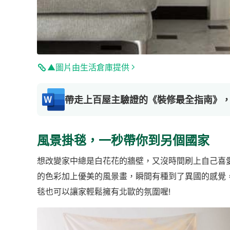
▲圖片由生活倉庫提供
帶走上百屋主驗證的《裝修最全指南》
風景掛毯，一秒帶你到另個國家
想改變家中總是白花花的牆壁，又沒時間刷上自己喜
的色彩加上優美的風景畫，瞬間有種到了異國的感覺
毯也可以讓家輕鬆擁有北歐的氛圍喔!