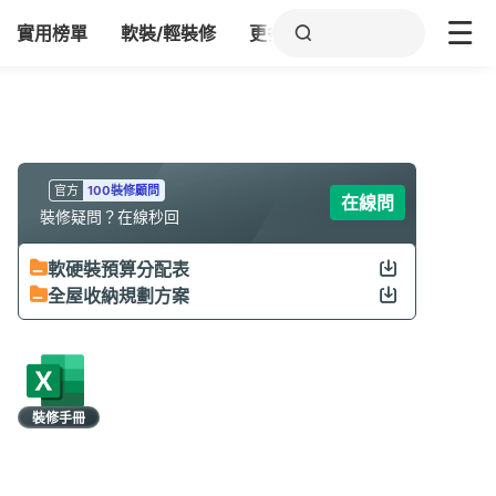
實用榜單
軟裝/輕裝修
更多
官方
100裝修顧問
在線問
裝修疑問？在線秒回
軟硬裝預算分配表
全屋收納規劃方案
裝修手冊
限時領取