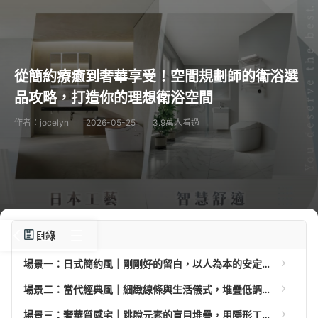
從簡約療癒到奢華享受！空間規劃師的衛浴選
品攻略，打造你的理想衛浴空間
作者：jocelyn
2026-05-25
3.9萬人看過
目錄
場景一：日式簡約風｜剛剛好的留白，以人為本的安定療癒感
場景二：當代經典風｜細緻線條與生活儀式，堆疊低調而優雅的衛浴層次
場景三：奢華質感宅｜跳脫元素的盲目堆疊，用隱形工藝成就頂級飯店感