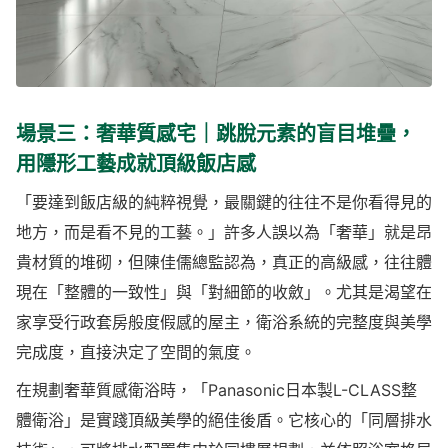
場景三：奢華質感宅｜跳脫元素的盲目堆疊，
用隱形工藝成就頂級飯店感
「要達到飯店級的純粹視覺，最關鍵的往往不是你看得見的
地方，而是看不見的工藝。」許多人誤以為「奢華」就是昂
貴材質的堆砌，但陳佳儒總監認為，真正的高級感，往往體
現在「整體的一致性」與「對細節的收斂」。尤其是渴望在
家享受行政套房般度假感的屋主，衛浴系統的完整度與美學
完成度，直接決定了空間的氣度。
在規劃奢華質感衛浴時，「Panasonic日本製L-CLASS整
體衛浴」是實踐頂級美學的絕佳後盾。它核心的「同層排水