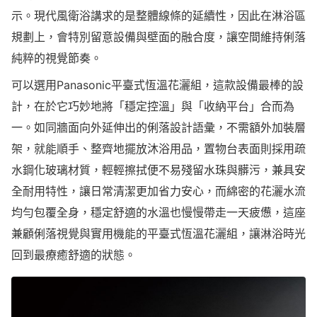
示。現代風衛浴講求的是整體線條的延續性，因此在淋浴區
規劃上，會特別留意設備與壁面的融合度，讓空間維持俐落
純粹的視覺節奏。
可以選用Panasonic平臺式恆溫花灑組，這款設備最棒的設
計，在於它巧妙地將「穩定控溫」與「收納平台」合而為
一。如同牆面向外延伸出的俐落設計語彙，不需額外加裝層
架，就能順手、整齊地擺放沐浴用品，置物台表面則採用疏
水鋼化玻璃材質，輕輕擦拭便不易殘留水珠與髒污，兼具安
全耐用特性，讓日常清潔更加省力安心，而綿密的花灑水流
均勻包覆全身，穩定舒適的水溫也慢慢帶走一天疲憊，這座
兼顧俐落視覺與實用機能的平臺式恆溫花灑組，讓淋浴時光
回到最療癒舒適的狀態。