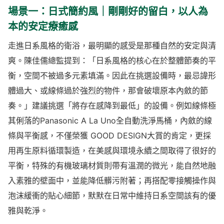
場景一：日式簡約風｜剛剛好的留白，以人為
本的安定療癒感
走進日系風格的衛浴，最明顯的感受是那種自然的安定與清
爽。陳佳儒總監提到：「日系風格的核心在於整體節奏的平
衡，空間不被過多元素填滿。因此在挑選設備時，最忌諱形
體過大、或線條過於強烈的物件，那會破壞原本內斂的節
奏。」建議挑選「將存在感降到最低」的設備。例如線條極
其俐落的Panasonic A La Uno全自動洗淨馬桶，內斂的線
條與平衡感，不僅榮獲 GOOD DESIGN大賞的肯定，更採
用再生原料循環製造，在美感與環境永續之間取得了很好的
平衡，特殊的有機玻璃材質則帶有溫潤的微光，能自然地融
入素雅的壁面中，並能降低髒污附著；再搭配零接觸操作與
泡沫緩衝的貼心細節，默默在日常中維持日系空間該有的優
雅與乾淨。