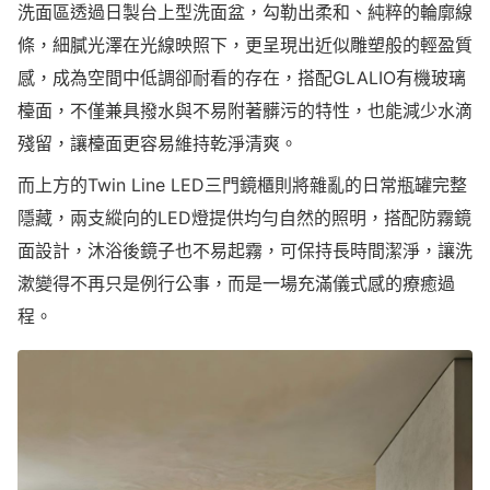
洗面區透過日製台上型洗面盆，勾勒出柔和、純粹的輪廓線
條，細膩光澤在光線映照下，更呈現出近似雕塑般的輕盈質
感，成為空間中低調卻耐看的存在，搭配GLALIO有機玻璃
檯面，不僅兼具撥水與不易附著髒污的特性，也能減少水滴
殘留，讓檯面更容易維持乾淨清爽。
而上方的Twin Line LED三門鏡櫃則將雜亂的日常瓶罐完整
隱藏，兩支縱向的LED燈提供均勻自然的照明，搭配防霧鏡
面設計，沐浴後鏡子也不易起霧，可保持長時間潔淨，讓洗
漱變得不再只是例行公事，而是一場充滿儀式感的療癒過
程。