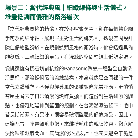
場景二：當代經典風｜細緻線條與生活儀式，
堆疊低調而優雅的衛浴層次
「當代經典風格的精髓，在於不喧賓奪主，卻在每個轉身觸
手可及的細節裡，展現屋主對生活的講究。」逸硯空間設計
陳佳儒總監說道。在規劃這類風格的衛浴時，他會透過具備
雕刻感、工藝細緻的單品，在洗練的空間軸線上低調定調。
像挑選擁有鑽石切割稜線的Panasonic陶瓷一體型全自動洗
淨馬桶，那流暢俐落的流線結構，本身就像是空間裡的一件
當代立體雕塑，不僅與經典風的優雅線條完美呼應，更悄悄
替屋主省去了日常清潔的瑣碎負擔。而這份對生活細節的體
貼，也優雅地延伸到壁面的規劃。在台灣潮濕氣候下，毛巾
若長期潮濕、有異味，很容易破壞整體的舒適感受，因此，
建議配置一座電熱毛巾架，來維持毛巾的親膚乾爽，徹底解
決悶味和濕氣問題，其簡潔的外型設計，也完美避免了隨意