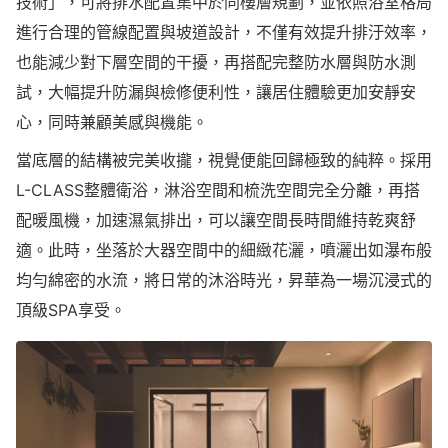
技術」，可將排水配置集中於同樓層規劃，並依照浴室格局
進行合理的管線配置與坡道設計，不僅有效提升排汙效率，
也能減少對下層空間的干擾，再搭配完整防水層與防水測
試，大幅提升防漏與檢修便利性，讓居住體驗更加安靜安
心，同時兼顧美感與機能。
當底層的結構被完美收攏，視覺便能回歸極致的純粹。採用
L-CLASS整體衛浴，淋浴空間和梳洗空間完全分離，再搭
配暖風機，加速濕氣排出，可以讓空間長時間維持乾爽舒
適。此時，坐落於大器空間中的細緻花灑，噴灑出如瀑布般
均勻綿密的水流，將日常的沐浴時光，昇華為一場沉浸式的
頂級SPA享受。