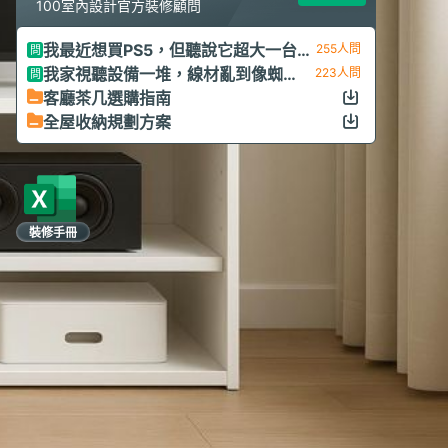
100室內設計官方裝修顧問
我最近想買PS5，但聽說它超大一台，我家電視櫃的格子深度只有30公分，這樣放得下嗎？
255人問
我家視聽設備一堆，線材亂到像蜘蛛網，每次清灰塵都很痛苦，有沒有什麼好方法可以整理？
223人問
客廳茶几選購指南
全屋收納規劃方案
裝修手冊
限時領取