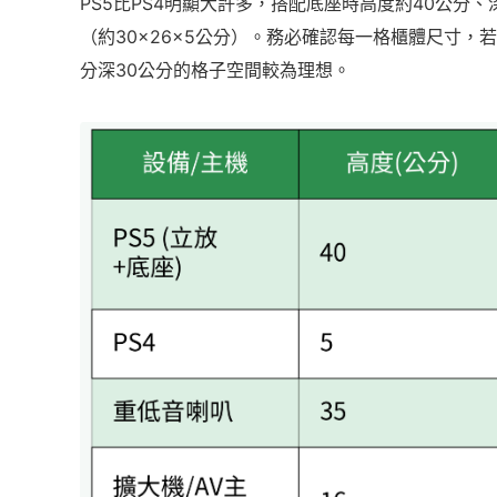
PS5比PS4明顯大許多，搭配底座時高度約40公分、
（約30×26×5公分）。務必確認每一格櫃體尺寸，若
分深30公分的格子空間較為理想。