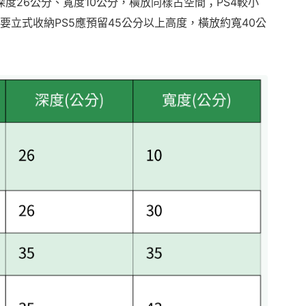
深度26公分、寬度10公分，橫放同樣占空間；PS4較小
要立式收納PS5應預留45公分以上高度，橫放約寬40公