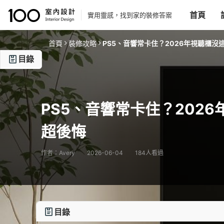
首頁
實用靈感，找到家的裝修答案
首頁
裝修攻略
PS5、音響常卡住？2026年視聽櫃
目錄
一、視聽櫃收納規劃重點
1. PS5、音響設備常見收納困難
PS5、音響常卡住？202
2. 裝置尺寸與視聽櫃高度、深度、寬度標準
超後悔
3. 線材走位與插座需求規劃
二、PS5與音響設備專區設計
作者：Avery
2026-06-04
184人看過
1. 不同世代主機（PS4/PS5）收納尺寸對比
2. 重低音、喇叭、擴大機尺寸與擺放注意事項
3. 機上盒、藍光機等複合收納分隔方案
目錄