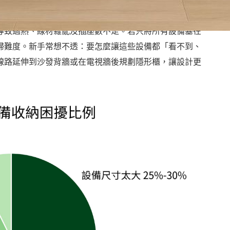
導致過熱、線材雜亂及插座數不足。若只將所有設備塞在
掃難度。新手常想不透：要怎麼讓這些設備都「看不到、
線路延伸到沙發背牆或在電視牆後規劃隱形櫃，讓設計更