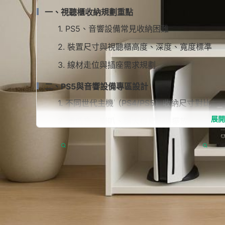
三、視聽櫃尺寸選擇實操整理
一、視聽櫃收納規劃重點
1. 常見尺寸落點解析（深度、間距、透氣空間）
1. PS5、音響設備常見收納困難
2. 開放櫃/封閉櫃設計對比
2. 裝置尺寸與視聽櫃高度、深度、寬度標準
3. 櫃門材質、線孔配置與散熱考量
3. 線材走位與插座需求規劃
四、實用型收納配件推薦
二、PS5與音響設備專區設計
1. 調整式層板、滑軌拉板關鍵尺寸
1. 不同世代主機（PS4/PS5）收納尺寸對比
2. 抽屜與門片分區收納搭配建議
展開
2. 重低音、喇叭、擴大機尺寸與擺放注意事項
3. 理線盒、多孔插座安裝技巧
3. 機上盒、藍光機等複合收納分隔方案
五、延伸規劃與未來擴充
視聽櫃
從來不是單純擺設，尤其當你擁有
PS5
、音
1. 家庭劇院、電競週邊收納預留空間
三、視聽櫃尺寸選擇實操整理
納空間，只會讓線材糾結、設備過熱、使用不便。想
2. 家配設備（AP/路由器）兼容規畫
1. 常見尺寸落點解析（深度、間距、透氣空間
操作的方式，依各種需求帶你一一盤點，讓新手也能
3. 擴充性與視覺美感兼顧建議
2. 開放櫃/封閉櫃設計對比
一、視聽櫃收納規劃重點
3. 櫃門材質、線孔配置與散熱考量