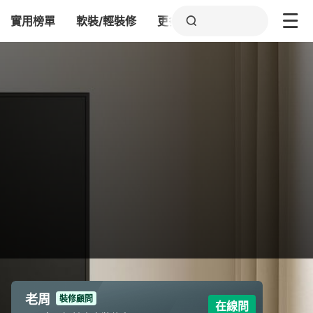
實用榜單
軟裝/輕裝修
更多
老周
裝修顧問
在線問