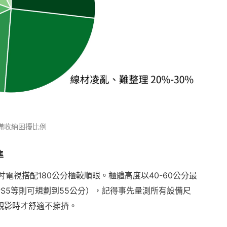
備收納困擾比例
準
0吋電視搭配180公分櫃較順眼。櫃體高度以40-60公分最
PS5等則可規劃到55公分），記得事先量測所有設備尺
觀影時才舒適不擁擠。