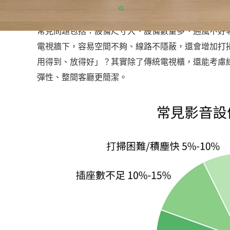
1. PS5、
音響設備
常見收納困難
四、實用型收納配件推薦
1. 調整式層板、滑軌拉板關鍵尺寸
常見問題包括：設備尺寸大、設備數量多、通風不好
2. 抽屜與門片分區收納搭配建議
電視牆下，容易空間不夠、線路不隱蔽，還會增加打
用得到、放得好」？其實除了傳統電視櫃，還能考慮
3. 理線盒、多孔插座安裝技巧
彈性、整間客廳更簡潔。
五、延伸規劃與未來擴充
1. 家庭劇院、電競週邊收納預留空間
2. 家配設備（AP/路由器）兼容規畫
3. 擴充性與視覺美感兼顧建議