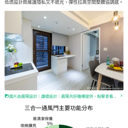
低透設計既維護隱私又不遮光，彈性拉高空間整體協調感。
圖片由晨陽設計｜謙鐿設計｜晨陽共好機構提供，點擊查看作品詳情»