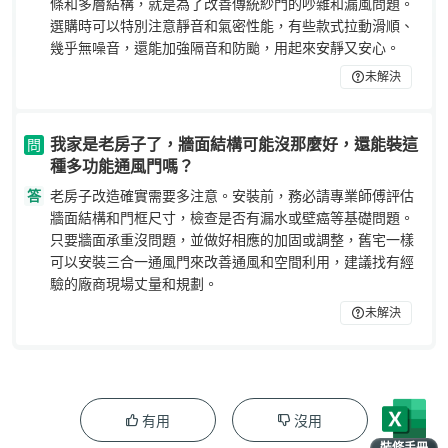
條和多層結構，就是為了改善傳統紗門的吵雜和漏風問題。
選購時可以特別注意靜音和氣密性能，有些款式拉動滑順、
幾乎無噪音，還能加強隔音和防颱，用起來安靜又安心。
未解決
我家是老房子了，牆面結構可能沒那麼好，還能裝這
問
種多功能通風門嗎？
答
老房子改造確實需要多注意。安裝前，務必請專業師傅評估
牆面結構和門框尺寸，檢查是否有漏水或壁癌等基礎問題。
只要牆面承重沒問題，並做好相應的加固或調整，舊宅一樣
可以安裝三合一通風門來改善通風和空間利用，建議找有經
驗的廠商現場丈量和規劃。
未解決
有用
沒用
裝修手冊