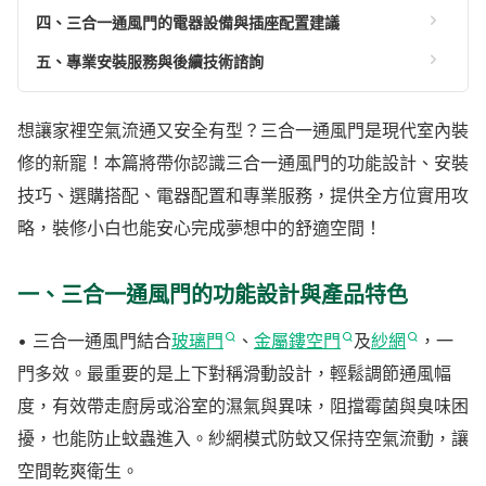
四、三合一通風門的電器設備與插座配置建議
五、專業安裝服務與後續技術諮詢
想讓家裡空氣流通又安全有型？三合一通風門是現代室內裝
修的新寵！本篇將帶你認識三合一通風門的功能設計、安裝
技巧、選購搭配、電器配置和專業服務，提供全方位實用攻
略，裝修小白也能安心完成夢想中的舒適空間！
一、三合一通風門的功能設計與產品特色
• 三合一通風門結合
玻璃門
、
金屬鏤空門
及
紗網
，一
門多效。最重要的是上下對稱滑動設計，輕鬆調節通風幅
度，有效帶走廚房或浴室的濕氣與異味，阻擋霉菌與臭味困
擾，也能防止蚊蟲進入。紗網模式防蚊又保持空氣流動，讓
空間乾爽衛生。