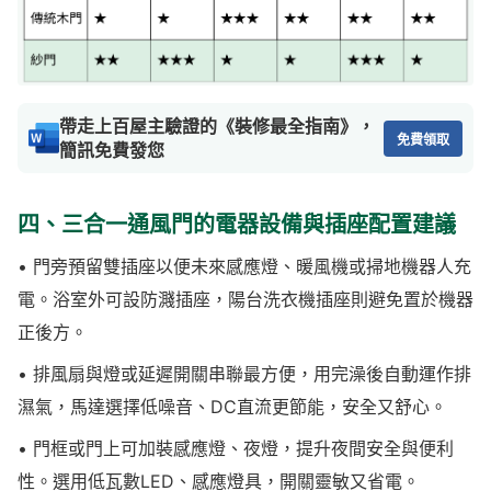
帶走上百屋主驗證的《裝修最全指南》，
免費領取
簡訊免費發您
四、三合一通風門的電器設備與插座配置建議
• 門旁預留雙插座以便未來感應燈、暖風機或掃地機器人充
電。浴室外可設防濺插座，陽台洗衣機插座則避免置於機器
正後方。
• 排風扇與燈或延遲開關串聯最方便，用完澡後自動運作排
濕氣，馬達選擇低噪音、DC直流更節能，安全又舒心。
• 門框或門上可加裝感應燈、夜燈，提升夜間安全與便利
性。選用低瓦數LED、感應燈具，開關靈敏又省電。