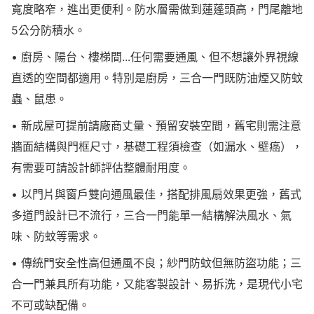
寬度略窄，進出更便利。防水層需做到蓮蓬頭高，門尾離地
5公分防積水。
• 廚房、陽台、樓梯間...任何需要通風、但不想讓外界視線
直透的空間都適用。特別是廚房，三合一門既防油煙又防蚊
蟲、鼠患。
• 新成屋可提前請廠商丈量、預留安裝空間，舊宅則需注意
牆面結構與門框尺寸，基礎工程須檢查（如漏水、壁癌），
有需要可請設計師評估整體耐用度。
• 以門片與窗戶雙向通風最佳，搭配排風扇效果更強，舊式
多道門設計已不流行，三合一門能單一結構解決風水、氣
味、防蚊等需求。
• 傳統門安全性高但通風不良；紗門防蚊但無防盜功能；三
合一門兼具所有功能，又能客製設計、易拆洗，是現代小宅
不可或缺配備。