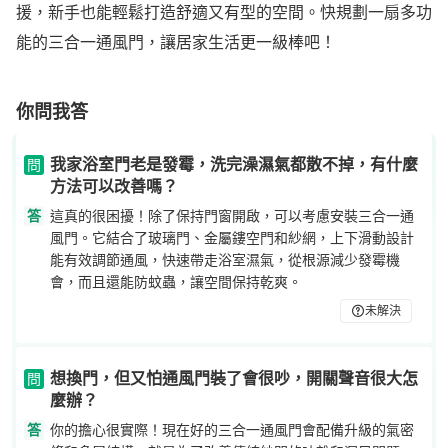
援，新手也能輕鬆打造舒適又有型的空間。快規劃一扇多功
能的三合一通風門，讓居家生活更一級棒吧！
你問我答
我家浴室門老是發霉，洗完澡濕氣都散不掉，有什麼
問
方法可以改善嗎？
答
這真的很困擾！除了保持門窗開啟，可以考慮安裝三合一通
風門。它結合了玻璃門、金屬鏤空門和紗網，上下滑動設計
能有效調節通風，快速帶走浴室濕氣，從根源減少發霉機
會，而且還能防蚊蟲，讓空間保持乾爽。
未解決
想換門，但又怕通風門裝了會很吵，開關聲音很大怎
問
麼辦？
答
你的擔心很實際！現在好的三合一通風門會配備升級的氣密