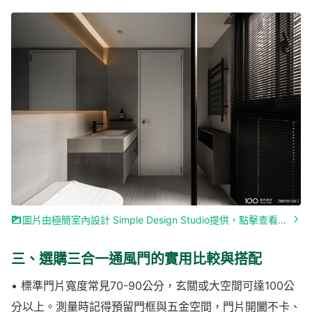
圖片由極簡室內設計 Simple Design Studio提供，點擊查看作品詳情»
三、選購三合一通風門的實用比較與搭配
• 標準門片寬度常見70-90公分，玄關或大空間可達100公
分以上。測量時記得預留門框與五金空間，門片開闔不卡、