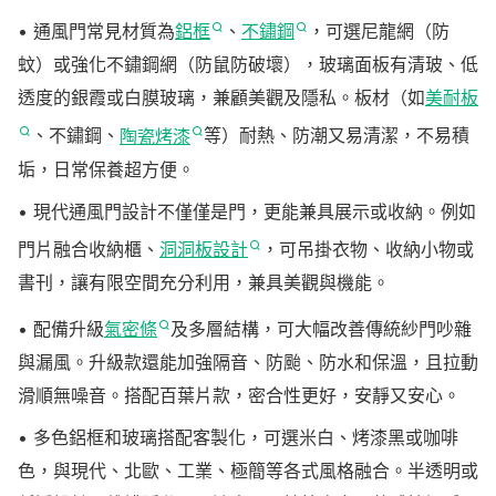
• 通風門常見材質為
鋁框
、
不鏽鋼
，可選尼龍網（防
蚊）或強化不鏽鋼網（防鼠防破壞），玻璃面板有清玻、低
透度的銀霞或白膜玻璃，兼顧美觀及隱私。板材（如
美耐板
、不鏽鋼、
陶瓷烤漆
等）耐熱、防潮又易清潔，不易積
垢，日常保養超方便。
• 現代通風門設計不僅僅是門，更能兼具展示或收納。例如
門片融合收納櫃、
洞洞板設計
，可吊掛衣物、收納小物或
書刊，讓有限空間充分利用，兼具美觀與機能。
• 配備升級
氣密條
及多層結構，可大幅改善傳統紗門吵雜
與漏風。升級款還能加強隔音、防颱、防水和保溫，且拉動
滑順無噪音。搭配百葉片款，密合性更好，安靜又安心。
• 多色鋁框和玻璃搭配客製化，可選米白、烤漆黑或咖啡
色，與現代、北歐、工業、極簡等各式風格融合。半透明或