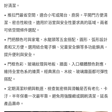
好清潔。
• 推拉門最省空間，適合小宅或陽台、廚房。平開門方便清
潔、密合性較佳，適用於浴室與安全性要求高的區域。兩者
可依空間條件選配。
• 門把顏色可與家電、水龍頭等五金搭配，圓形、弧形設計
柔和又方便。選用結合電子鎖、兒童安全鎖等多功能鎖具，
提升便利與安全。
• 門框色彩、玻璃紋理與地板、牆面、入口櫃體顏色對應，
維持全室色系的連貫。經典黑白、木紋、玻璃霧面都可彈性
搭配。
• 定期清潔紗網與軌道、檢查氣密條與滑輪是否有老化、卡
汙，半年保養一次最牢靠。避免用強酸鹼或鋼刷清潔，延長
產品壽命。