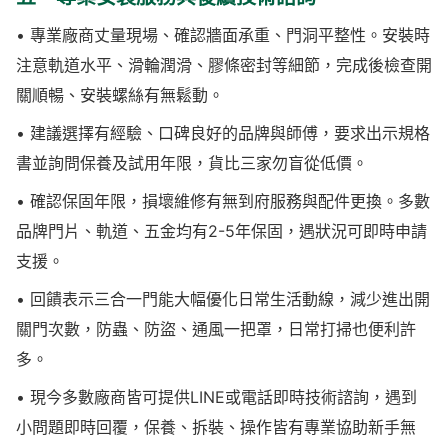
• 專業廠商丈量現場、確認牆面承重、門洞平整性。安裝時
注意軌道水平、滑輪潤滑、膠條密封等細節，完成後檢查開
關順暢、安裝螺絲有無鬆動。
• 建議選擇有經驗、口碑良好的品牌與師傅，要求出示規格
書並詢問保養及試用年限，貨比三家勿盲從低價。
• 確認保固年限，損壞維修有無到府服務與配件更換。多數
品牌門片、軌道、五金均有2-5年保固，遇狀況可即時申請
支援。
• 回饋表示三合一門能大幅優化日常生活動線，減少進出開
關門次數，防蟲、防盜、通風一把罩，日常打掃也便利許
多。
• 現今多數廠商皆可提供LINE或電話即時技術諮詢，遇到
小問題即時回覆，保養、拆裝、操作皆有專業協助新手無