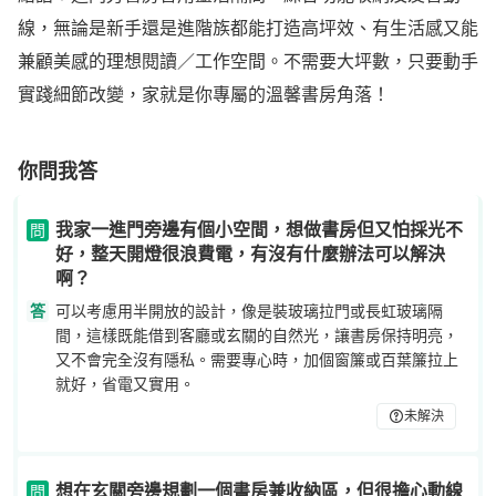
線，無論是新手還是進階族都能打造高坪效、有生活感又能
兼顧美感的理想閱讀／工作空間。不需要大坪數，只要動手
實踐細節改變，家就是你專屬的溫馨書房角落！
你問我答
我家一進門旁邊有個小空間，想做書房但又怕採光不
問
好，整天開燈很浪費電，有沒有什麼辦法可以解決
啊？
答
可以考慮用半開放的設計，像是裝玻璃拉門或長虹玻璃隔
間，這樣既能借到客廳或玄關的自然光，讓書房保持明亮，
又不會完全沒有隱私。需要專心時，加個窗簾或百葉簾拉上
就好，省電又實用。
未解決
想在玄關旁邊規劃一個書房兼收納區，但很擔心動線
問