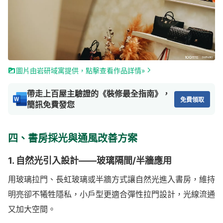
圖片由岩研域寓提供，點擊查看作品詳情»
帶走上百屋主驗證的《裝修最全指南》，
免費領取
簡訊免費發您
四、書房採光與通風改善方案
1. 自然光引入設計——玻璃隔間/半牆應用
用玻璃拉門、長虹玻璃或半牆方式讓自然光進入書房，維持
明亮卻不犧牲隱私，小戶型更適合彈性拉門設計，光線流通
又加大空間。