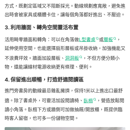
方式，既劃定區域又不阻斷採光。動線規劃應寬敞，避免進
出時會被家具或櫃體卡住，讓每個角落都好進出、不壓迫。
3. 利用牆面、轉角空間靈活布置
活用畸零牆面和轉角：可以在角落做
L型書桌
或
層板
，
延伸使用空間，也能選擇扇形層板或吊掛收納，加強機能又
不浪費坪效。牆面加設層板、
洞洞板
，不但方便分類小
物，還能讓線材電源收納更有條理、便利。
4. 保留進出順暢，打造舒適閱讀區
進門旁書房的動線最忌雜亂擁擠，保持1米以上進出口最舒
適。除了書桌外，可靈活加設閱讀椅、
臥榻
，營造放鬆閱
讀小角落。臥榻下方或牆側可加做抽屜/開放櫃，既提供臨
時客人留宿，也可多一份儲物空間。