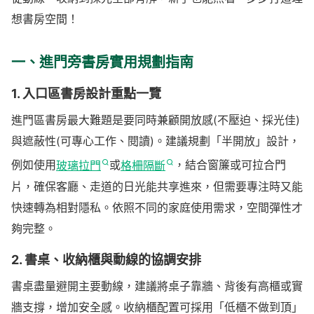
想書房空間！
1. 書房結合玄關功能（如鞋櫃、穿鞋椅）
2. 工作區、閱讀區及展示牆分區規劃
一、進門旁書房實用規劃指南
3. 小坪數多用：書房兼客房、休憩區設置
1. 入口區書房設計重點一覽
四、書房採光與通風改善方案
進門區書房最大難題是要同時兼顧開放感(不壓迫、採光佳)
1. 自然光引入設計——玻璃隔間/半牆應用
與遮蔽性(可專心工作、閱讀)。建議規劃「半開放」設計，
2. 人工照明安排（天花、壁燈、桌燈實例）
例如使用
玻璃拉門
或
格柵隔斷
，結合窗簾或可拉合門
3. 通風路徑優化，保持空間舒適度
片，確保客廳、走道的日光能共享進來，但需要專注時又能
五、促進家庭互動的書房細節設計
快速轉為相對隱私。依照不同的家庭使用需求，空間彈性才
1. 透明屏隔或可移動拉門，延伸活動範圍
夠完整。
2. 書房視線連結公共區（客廳、玄關）
2. 書桌、收納櫃與動線的協調安排
3. 坐臥多變——臥榻、閱讀椅等應用展示
書桌盡量避開主要動線，建議將桌子靠牆、背後有高櫃或實
牆支撐，增加安全感。收納櫃配置可採用「低櫃不做到頂」