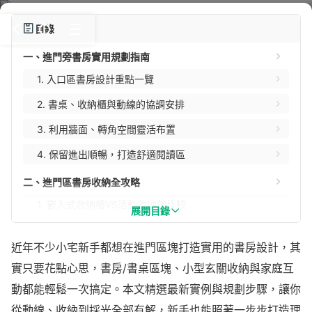
目錄
一、進門旁書房實用規劃指南
進門旁空間別浪費！這樣規劃書房，收納多2
1. 入口區書房設計重點一覽
倍、動線不卡手
2. 書桌、收納櫃與動線的協調安排
作者：AveryIntention
2026-07-06
278人看過
3. 利用牆面、轉角空間靈活布置
4. 保留進出順暢，打造舒適閱讀區
二、進門區書房收納全攻略
1. 嵌入式收納櫃VS活動收納架比較
展開目錄
2. 雙層／高櫃設計，儲物空間加倍活用
近年不少小宅新手都想在進門區塊打造實用的書房設計，其
3. 隱藏式收納：抽屜、掀蓋式桌面實例
實只要花點心思，書房/書桌區塊、小型玄關收納與家庭互
4. 書籍、文具、生活雜物收納分類技巧
動都能輕鬆一次搞定。本文精選最新實例與規劃步驟，讓你
三、實用功能整合規劃
從動線、收納到採光全部有解，新手也能照著一步步打造理