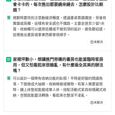
會卡卡的，每次進出都要繞來繞去，怎麼設計比較
順？
答
規劃時要特別注意動線流暢度。建議書桌靠牆擺放，背後有
實牆或高櫃，這樣有安全感也不擋路。主要走道至少留1米
寬，收納櫃可以選用低櫃或不做到頂的設計，避免壓迫感。
這樣進出書房或拿東西都會很順手。
未解決
家裡坪數小，想讓進門旁邊的書房也能當臨時客房
問
用，但又怕看起來很雜亂，有什麼兩全其美的辦法
嗎？
答
可以設計一個帶有收納功能的臥榻！平時是舒服的閱讀角
落，下面做成大抽屜，收納棉被或雜物。有客人需要留宿
時，鋪上床墊就能變成單人床。搭配活動式家具和隱藏式收
納，空間就能靈活轉換，看起來也整潔不凌亂。
未解決