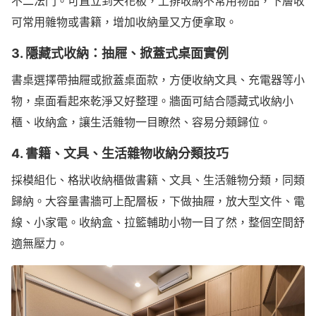
不二法門。可直立到天花板，上排收納不常用物品，下層收
可常用雜物或書籍，增加收納量又方便拿取。
3. 隱藏式收納：抽屜、掀蓋式桌面實例
書桌選擇帶抽屜或掀蓋桌面款，方便收納文具、充電器等小
物，桌面看起來乾淨又好整理。牆面可結合隱藏式收納小
櫃、收納盒，讓生活雜物一目瞭然、容易分類歸位。
4. 書籍、文具、生活雜物收納分類技巧
採模組化、格狀收納櫃做書籍、文具、生活雜物分類，同類
歸納。大容量書牆可上配層板，下做抽屜，放大型文件、電
線、小家電。收納盒、拉籃輔助小物一目了然，整個空間舒
適無壓力。