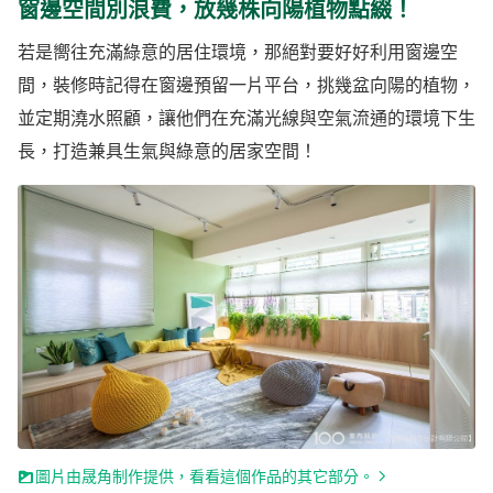
窗邊空間別浪費，放幾株向陽植物點綴！
若是嚮往充滿綠意的居住環境，那絕對要好好利用窗邊空
間，裝修時記得在窗邊預留一片平台，挑幾盆向陽的植物，
並定期澆水照顧，讓他們在充滿光線與空氣流通的環境下生
長，打造兼具生氣與綠意的居家空間！
圖片由晟角制作提供，看看這個作品的其它部分。