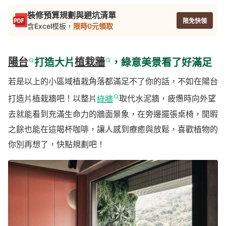
裝修預算規劃與避坑清單
限免快領
含Excel模板，
限時0元領取
陽台
打造大片
植栽牆
，綠意美景看了好滿足
若是以上的小區域植栽角落都滿足不了你的話，不如在陽台
打造片植栽牆吧！以整片
綠牆
取代水泥牆，疲憊時向外望
去就能看到充滿生命力的牆面景象，在旁邊擺張桌椅，閒暇
之餘也能在這喝杯咖啡，讓人感到療癒與放鬆，喜歡植物的
你別再想了，快點規劃吧！