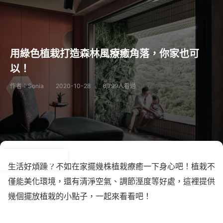
用綠色植栽打造森林風療癒角落，你家也可
以！
作者：Sonia
2020-10-28
6,799人看過
生活好煩躁？不如在家擺幾株植栽療癒一下身心吧！植栽不
僅能美化環境，還有清淨空氣、調節溼度等好處，這裡提供
幾個擺放植栽的小點子，一起來看看吧！