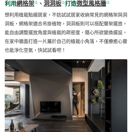
利用
網格架
、
洞洞板
打造
微型風格牆
想利用植栽點綴居家，不妨試試居家收納常見的網格架與洞
洞板，網格架適合吊掛植物，洞洞板則可以搭配層架擺放，
能自由調整擺放角度與植栽的疏密度，隨心所欲變換擺設，
在家中牆面打造一片屬於自己的植栽小角落，不僅療癒心靈
也能淨化空氣，快試試看吧！