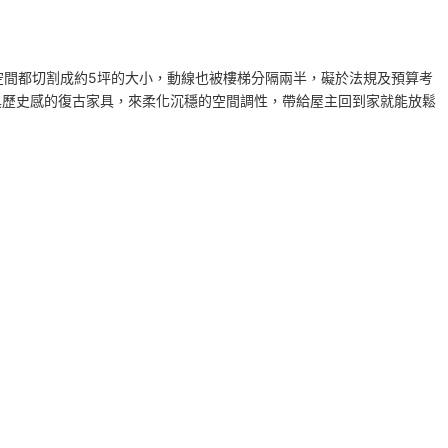
空間都切割成約5坪的大小，動線也被樓梯分隔兩半，礙於法規及預算考
具歷史感的復古家具，來柔化沉穩的空間調性，帶給屋主回到家就能放鬆