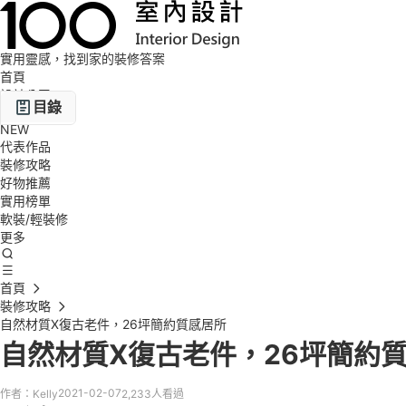
實用靈感，找到家的裝修答案
首頁
設計公司
目錄
設計圖庫
NEW
代表作品
屋主想要…
裝修攻略
好物推薦
玄關設計
實用榜單
軟裝/輕裝修
客廳設計
更多
餐廳設計
首頁
廚房設計
裝修攻略
主臥設計
自然材質X復古老件，26坪簡約質感居所
自然材質X復古老件，26坪簡約
衛浴設計
不為人知的設計細節
2021-02-07
作者：Kelly
2,233人看過