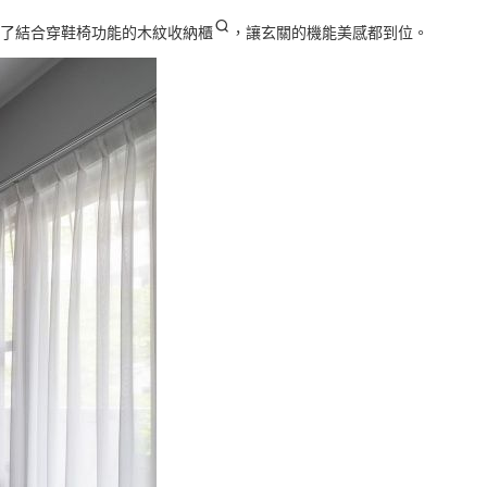
了結合穿鞋椅功能的
木紋收納櫃
，讓玄關的機能美感都到位。