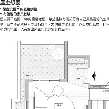
屋主想要…
1.
復古沉穩
的風格調性
2.有個性的家具軟裝
屋主買下這間30年的複層老屋，希望能擁有屬於符合自己風格喜好的空
量，決定不動格局。設計師以黑、灰的樸質
水泥感
作為空間基底，且
小酌的氛圍，也突顯出屋主的低調氣質與品味。