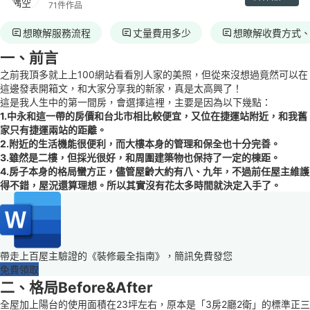
71件作品
想瞭解服務流程
丈量費用多少
想瞭解收費方式
一、前言
之前我頂多就上上100網站看看別人家的美照，但從來沒想過竟然可以在
這邊發表開箱文，和大家分享我的新家，真是太高興了！
這是我人生中的第一間房，會選擇這裡，主要是因為以下幾點：
1.中永和這一帶的房價和台北市相比較便宜，又位在捷運站附近，和我舊
家只有捷運兩站的距離。
2.附近的生活機能很便利，而大樓本身的管理和保全也十分完善。
3.雖然是二樓，但採光很好，和周圍建築物也保持了一定的棟距。
4.房子本身的格局蠻方正，儘管屋齡大約有八、九年，不過前任屋主維護
得不錯，屋況還算理想。所以其實沒有花太多時間就決定入手了。
帶走上百屋主驗證的《裝修最全指南》，簡訊免費發您
免費領取
二、格局Before&After
全屋加上陽台的使用面積在23坪左右，原本是「3房2廳2衛」的標準正三