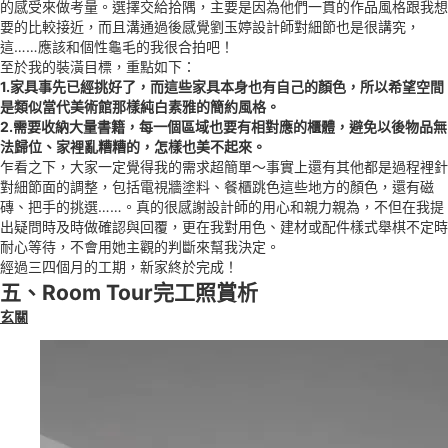
的感受來做考量。選擇交給拾隅，主要是因為他們一貫的作品風格跟我想
要的比較接近，而且溝通過後感覺劉玉婷設計師對細節也是很講究，
這……應該和個性龜毛的我很合拍吧！
至於我的裝潢目標，重點如下：
1.家具事先已經挑好了，而這些家具本身也有自己的顏色，所以希望空間
是類似當代美術館那樣純白素雅的簡約風格。
2.需要收納大量書籍，每一個區域也要有相對應的櫃體，避免以後物品無
法歸位、家裡亂糟糟的，怎樣也美不起來。
乍看之下，大家一定覺得我的需求超簡單～事實上還有其他都是過程裡針
對細節面的調整，包括電視牆塗料、餐櫃跳色這些地方的顏色，還有磁
磚、把手的挑選……。真的很感謝設計師的用心和親力親為，不但在我提
出疑問時及時做確認與回覆，更在我對用色、建材或配件樣式舉棋不定時
耐心等待，不會用她主觀的判斷來幫我決定。
經過三四個月的工期，新家終於完成！
五、Room Tour完工照賞析
玄關