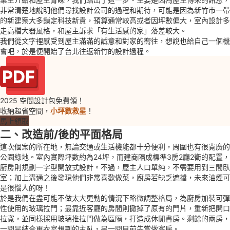
非常清楚地說明他們尋找設計公司的過程和期待，可能是因為新竹市一帶
的新建案大多鎖定科技新貴，預算通常較高或者因坪數偏大，室內設計多
走高檔大器風格，和屋主訴求「有生活感的家」落差較大。
我們從文字裡感受到屋主滿滿的誠意和對家的嚮往，想說也給自己一個機
會吧，於是便開始了台北往返新竹的設計過程。
2025 空間設計包免費領！
收納超省空間，
小坪數救星
！
馬上領取
二、改造前/後的平面格局
這次個案的所在地，無論交通或生活機能都十分便利，周圍也有很寬廣的
公園綠地。室內實際坪數約為24坪，而建商隔成標準3房2廳2衛的配置，
廚房則規劃一字型開放式設計。不過，屋主人口單純，不需要用到三間臥
室；加上溝通之後發現他們非常喜歡做菜，廚房若缺乏遮擋，未來油煙可
是很惱人的呀！
於是我們在盡可能不做太大更動的情況下略微調整格局，為廚房加裝可彈
性使用的玻璃拉門；最靠近客廳的房間則撤掉了原有的門片，重新把開口
拉寬，並同樣採用玻璃推拉門做為區隔，打造成休閒書房。剩餘的兩房，
一間是結合更衣室規劃的主臥，另一間目前先當做客房。