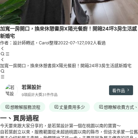
加寬一房開口，換來休憩書房X陽光餐廚！開箱24坪3房生活感
新婚宅
作者：設計師轉述，Carol整理
2022-07-12
7,092人看過
加寬一房開口，換來休憩書房X陽光餐廚！開箱24坪3房生活感新婚宅
若葉設計
看作品
9項設計大獎
31件作品
想瞭解服務流程
丈量費用多少
想瞭解收費方式
一、買房過程
今天要來跟大家分享的，是若葉設計第一個在桃園以南的寶寶～
自若葉創立以來，服務範圍從未超過桃園以南的縣市，但這次承蒙一位舊
業主介紹和屋主青睞，我們踏出了這一步。主要是因為屋主傳來的訊息，