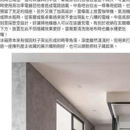
時使用高功率電器恐怕會造成電路過載，中島吧台拉出一條專用迴路，也
預留了充足的插座。另外又做了加高設計，當檯面上放置咖啡機、氣泡機
或熱水瓶時，從客廳或餐桌看過來就不會出現亂七八糟的電線。中島底部
刻意採懸空設計，好讓掃地機器人可以在這邊充電，有別於收納在玄關櫃
下方，放置在此不但隱藏效果更好，當需要清洗拖地布時也離水槽更近
囉！
冰箱旁本來有個因柱子突出形成的畸零角落，深度雖然淺淺的，但用來打
造一座陳列屋主收藏的展示櫃剛剛好，也可以順勢把柱子藏起來。