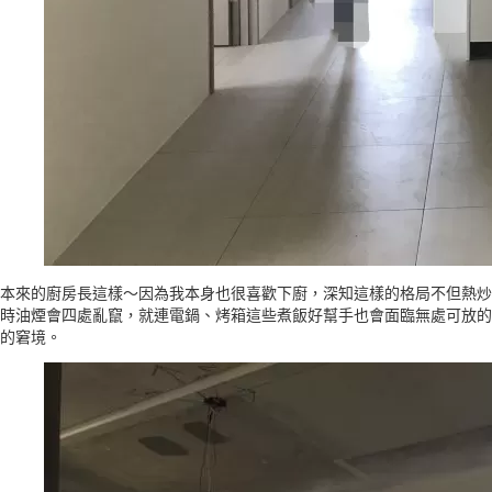
本來的廚房長這樣～因為我本身也很喜歡下廚，深知這樣的格局不但熱炒
時油煙會四處亂竄，就連電鍋、烤箱這些煮飯好幫手也會面臨無處可放的
的窘境。