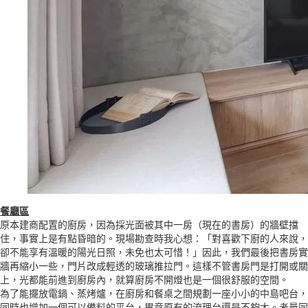
餐廳區
原本建商配置的廚房，因為採光面被其中一房（現在的書房）的牆壁擋
住，事實上是有點昏暗的。現場勘查時我心想：「對喜歡下廚的人來說，
卻不能享有溫暖的陽光日照，未免也太可惜！」因此，我們最後把書房實
牆再縮小一些，門片改成輕透的玻璃推拉門。這樣不管書房門是打開或關
上，光都能前進到廚房內，就算廚房不開燈也是一個很舒服的空間。
為了能擺放電鍋、蒸烤爐，在廚房和餐桌之間規劃一座小小的中島吧台，
同時也增加一個可以備料的平台，畢竟原有的流理台還是不夠大。考量同