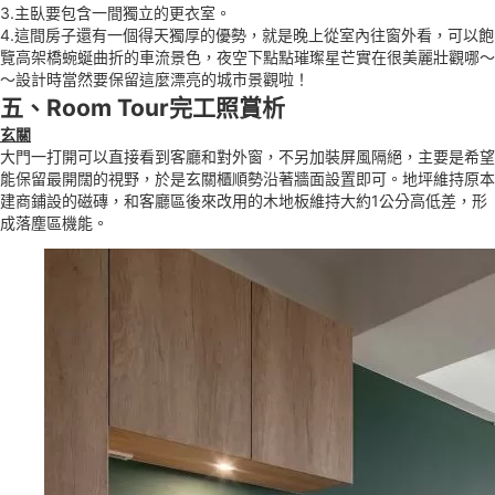
3.主臥要包含一間獨立的更衣室。
4.這間房子還有一個得天獨厚的優勢，就是晚上從室內往窗外看，可以飽
覽高架橋蜿蜒曲折的車流景色，夜空下點點璀璨星芒實在很美麗壯觀哪～
～設計時當然要保留這麼漂亮的城市景觀啦！
五、Room Tour完工照賞析
玄關
大門一打開可以直接看到客廳和對外窗，不另加裝屏風隔絕，主要是希望
能保留最開闊的視野，於是玄關櫃順勢沿著牆面設置即可。地坪維持原本
建商鋪設的磁磚，和客廳區後來改用的木地板維持大約1公分高低差，形
成落塵區機能。