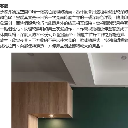
客廳
沙發背牆是空間中唯一做跳色處理的牆面，為什麼會用這種看似比較深的
顏色呢？靈感其實是來自第一次見面時屋主穿的一襲深綠色洋裝，讓我印
象深刻；而這個顏色恰巧也能跟戶外的綠意相互輝映。電視牆則選用帶著
一點個性化、紋理較鮮明的樂土灰泥施作，木作電視矮櫃延伸至窗邊成了
休閒臥榻，深度大約70公分可以盤腿而坐，讓屋主忙碌工作之餘能在此
放空、欣賞夜景。下方收納不是以往常見的上掀或抽屜式，特別請師傅做
成推拉門、內部保持通透，方便屋主儲放體積較大的用品。