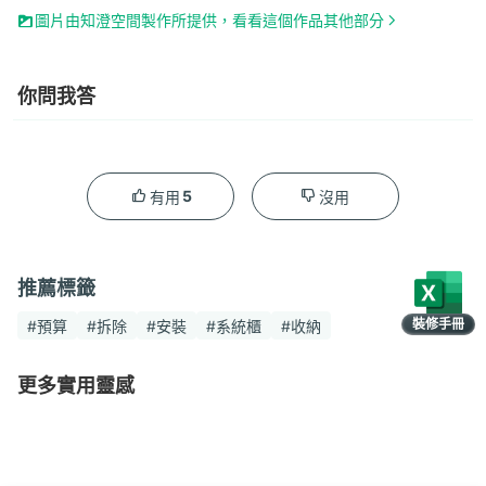
圖片由知澄空間製作所提供，看看這個作品其他部分
你問我答
5
有用
沒用
推薦標籤
裝修手冊
#預算
#拆除
#安裝
#系統櫃
#收納
限時領取
更多實用靈感