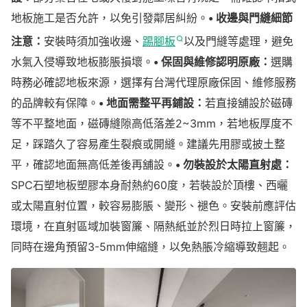
地板施工是否允許，以免引發鄰居糾紛。
• 收邊與門縫細節
注意：
安裝時須加強收邊、
踢腳板
以及門縫等處理，避免
水氣入侵導致地板膨脹損壞。
• 保固與維修認明原廠：
選購
時務必確認地板來源，選擇有台灣代理原廠保固、維修服務
的品牌較有保障。
• 地面需整平再鋪設：
若直接舖設於磁磚
等不平整地面，磁磚縫隙高低落差2~3mm，若地板厚度不
足，踩踏久了容易產生裂痕或開縫。建議先用膠或披土整
平，確認地面無高低差後再舖設。
• 勿裝設於太陽直射處：
SPC石塑地板塑膠本身耐熱約60度，若裝設於頂樓、西曬
或太陽直射位置，較容易膨脹、變形、褪色。安裝前應評估
環境，在直射區域加裝窗簾、隔熱紙並於烈日時拉上窗簾，
同時在邊角預留3-5mm伸縮縫，以免熱脹冷縮導致翹起。