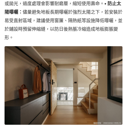
或拋光，過度處理會影響耐磨層，縮短使用壽命。
• 防止太
陽曝曬：
儘量避免地板長期曝曬於強烈太陽之下，若安裝於
易受直射區域，建議使用窗簾、隔熱紙等設施降低曝曬，並
於鋪設時預留伸縮縫，以防日後熱脹冷縮造成地板膨脹變
形。