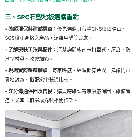
三、SPC石塑地板選購重點
• 確認環保與耐燃標章：
優先選購具台灣CNS檢驗標章、
SGS檢測合格之產品，遠離甲醛等疑慮。
• 了解安裝工法與配件：
清楚詢問廠商卡扣型式、厚度、防
潮墊材質、收邊細節。
• 現場實際踩踏體驗：
每家踩感、紋理都有差異，建議門市
實地試感、搭配家中裝潢比較。
• 充分溝通保固及售後：
購買時確認有無原廠保固、維修管
道，尤其卡扣損壞拆裝相關條款。