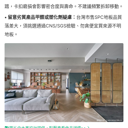
踏，卡扣磨損會影響密合度與壽命。不建議頻繁拆卸移動。
• 留意劣質產品甲醛或塑化劑疑慮：
台灣市售SPC地板品質
落差大，須挑選通過CNS/SGS檢驗、勿貪便宜買來源不明
地板。
圖片由大墨設計提供，點擊查看作品詳情>>