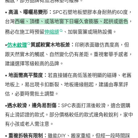
觸感，部分品牌有加泡棉墊可緩解。
• 高溫、曝曬易變形：
SPC石塑地板塑膠本身耐熱約60度，
台灣
西曬、頂樓、或落地窗下日曬久會膨脹、起拱或退色
，
務必在施工時預留
伸縮縫
、加裝窗簾或隔熱設備。
•
仿木紋理
質感較實木地板差：
印刷表面雖仿真度高，但
跟天然實木的觸感、自然變化仍有差距。重視奢華手感者，
建議選擇等級較高的品牌。
• 地面需高平整度：
若直接鋪在高低落差明顯的磁磚、老舊
地板上，易出現卡扣斷裂、地板邊緣翹起，建議由專業評
估，必要時需批土調整。
•遇水較滑，邊角易割傷：
SPC表面打濕後較滑，適合選購
有止滑認證的款式。部分價格較低的款式邊角較銳利，家中
有小孩或老人需注意。
• 重複拆裝有限制：
雖能DIY、搬家重組，但經一段時間踩