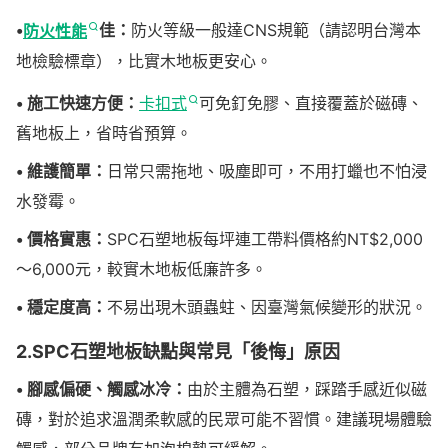
•
防火性能
佳：
防火等級一般達CNS規範（請認明台灣本
地檢驗標章），比實木地板更安心。
• 施工快速方便：
卡扣式
可免釘免膠、直接覆蓋於磁磚、
舊地板上，省時省預算。
• 維護簡單：
日常只需拖地、吸塵即可，不用打蠟也不怕浸
水發霉。
• 價格實惠：
SPC石塑地板每坪連工帶料價格約NT$2,000
～6,000元，較實木地板低廉許多。
• 穩定度高：
不易出現木頭蟲蛀、因臺灣氣候變形的狀況。
2.SPC石塑地板缺點與常見「後悔」原因
• 腳感偏硬、觸感冰冷：
由於主體為石塑，踩踏手感近似磁
磚，對於追求溫潤柔軟感的民眾可能不習慣。建議現場體驗