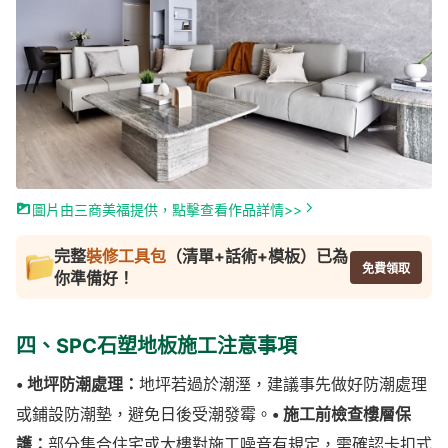
圖片由三商美福提供，點擊查看作品詳情>>
完整
裝修工具包
（清單+話術+模板）已為
免費領取
你準備好！
四、SPC石塑地板施工注意事項
• 地坪防潮處理：
地坪若過於潮溼，建議事先做好防潮處理
或鋪設防潮墊，避免日後受潮發霉。
• 施工前檢查樓層保
護：
部分集合住宅或大樓對施工噪音有規定，需確認卡扣式