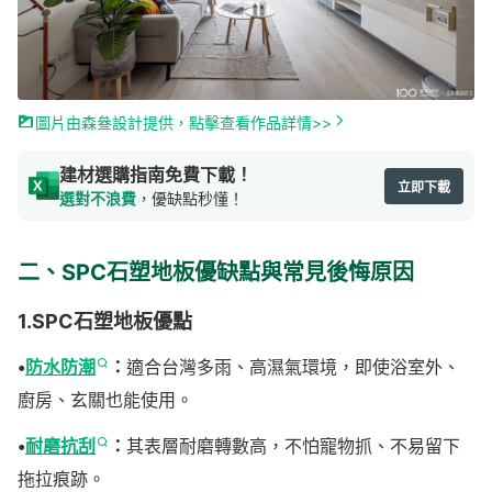
圖片由森叄設計提供，點擊查看作品詳情>>
建材選購指南免費下載！
立即下載
選對不浪費
，優缺點秒懂！
二、SPC石塑地板優缺點與常見後悔原因
1.SPC石塑地板優點
•
防水防潮
：
適合台灣多雨、高濕氣環境，即使浴室外、
廚房、玄關也能使用。
•
耐磨抗刮
：
其表層耐磨轉數高，不怕寵物抓、不易留下
拖拉痕跡。