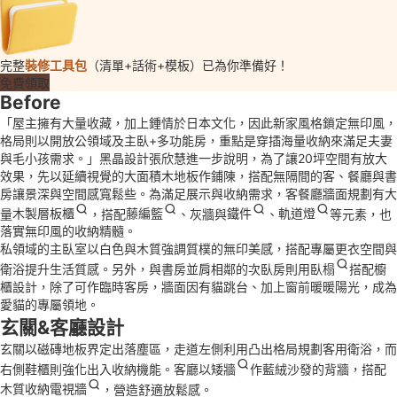
完整
裝修工具包
（清單+話術+模板）已為你準備好！
免費領取
Before
「屋主擁有大量收藏，加上鍾情於日本文化，因此新家風格鎖定無印風，
格局則以開放公領域及主臥+多功能房，重點是穿插海量收納來滿足夫妻
與毛小孩需求。」黑晶設計張欣慧進一步說明，為了讓20坪空間有放大
效果，先以延續視覺的大面積木地板作鋪陳，搭配無隔間的客、餐廳與書
房讓景深與空間感寬鬆些。為滿足展示與收納需求，客餐廳牆面規劃有大
量
木製層板櫃
，搭配
藤編籃
、灰牆與
鐵件
、
軌道燈
等元素，也
落實無印風的收納精髓。
私領域的主臥室以白色與木質強調質樸的無印美感，搭配專屬更衣空間與
衛浴提升生活質感。另外，與書房並肩相鄰的次臥房則用
臥榻
搭配櫥
櫃設計，除了可作臨時客房，牆面因有貓跳台、加上窗前暖暖陽光，成為
愛貓的專屬領地。
玄關&客廳設計
玄關以磁磚地板界定出落塵區，走道左側利用凸出格局規劃客用衛浴，而
右側鞋櫃則強化出入收納機能。客廳以
矮牆
作藍絨沙發的背牆，搭配
木質收納電視牆
，營造舒適放鬆感。