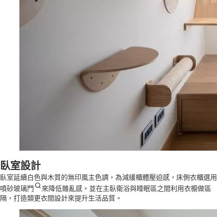
臥室設計
臥室延續白色與木質的無印風主色調，為減緩櫃體壓迫感，床側衣櫃選用
噴砂玻璃門
來降低雜亂感。並在主臥衛浴與睡眠區之間利用衣櫥做區
隔，打造類更衣間設計來提升生活品質。