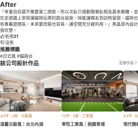
After
「考量目前還不需要第二間房，所以次臥只規劃簡單臥榻及基本櫥櫃，並
在走道牆上安排讓貓咪玩樂的跳台設施，除能讓親友到訪時留宿，貓咪也
有專屬遊憩區，未來要改裝也容易，讓空間充分被利用。」黑晶室內設計
張欣慧。
有用
21
沒用
推薦標籤
#日式風
#貓跳台
該公司設計作品
全部作品
30坪
3房
北歐風
72坪
3房
工業風
43坪
6
溫馨北歐風｜台北內湖
率性工業風｜桃園青埔
現代簡