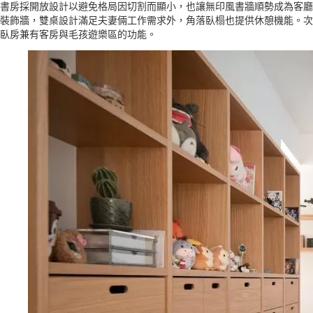
書房採開放設計以避免格局因切割而顯小，也讓無印風書牆順勢成為客廳
裝飾牆，雙桌設計滿足夫妻倆工作需求外，角落臥榻也提供休憩機能。次
臥房兼有客房與毛孩遊樂區的功能。