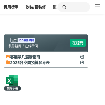
實用榜單
軟裝/輕裝修
更多
官方
100裝修顧問
在線問
裝修疑問？在線秒回
客廳茶几選購指南
2025各空間預算參考表
裝修手冊
限時領取