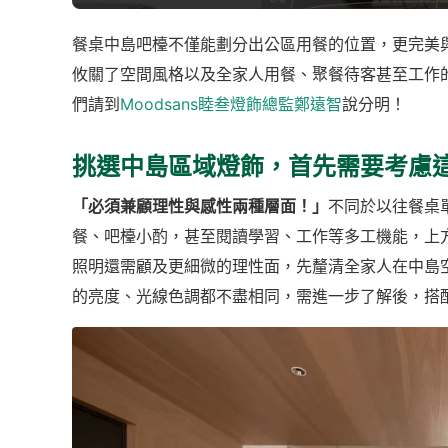
餐桌中島吧檯不僅能劃分出公區用餐的位置，更完美
攸關了空間風格以及全家人用餐、聚餐待客甚至工作
們請到
Moodsans睦叁燈飾總監鄭遠智
說分明！
挑選中島區域燈飾，首先需要考慮
「必須兼顧理性與感性兩種層面！」
不同於以往餐桌
餐、吧檯小酌，甚至閱讀學習、工作等多工機能，上
照明還需顧及更細微的理性面，先釐清全家人在中島
的亮度、光線色調都不盡相同，需進一步了解後，搭