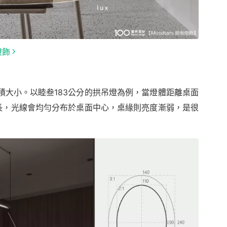
燈飾
積大小。以睦叁183公分的拱吊燈為例，當燈體距離桌面
分的桌長，光線會均勻分布於桌面中心，桌緣則亮度漸弱，是很