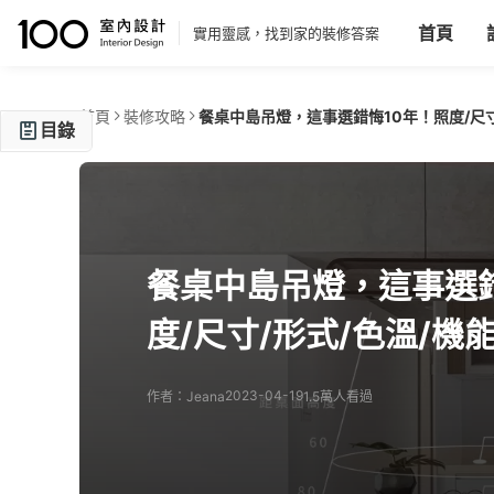
首頁
實用靈感，找到家的裝修答案
首頁
裝修攻略
餐桌中島吊燈，這事選錯悔10年！照度/尺寸
目錄
挑選中島區域燈飾，首先需要考慮這件事
選購吊燈５大重點一次看
主燈+附屬光源 搭配使用，照明機能最完整
餐桌中島吊燈，這事選錯
度/尺寸/形式/色溫/機
2023-04-19
作者：Jeana
1.5萬人看過