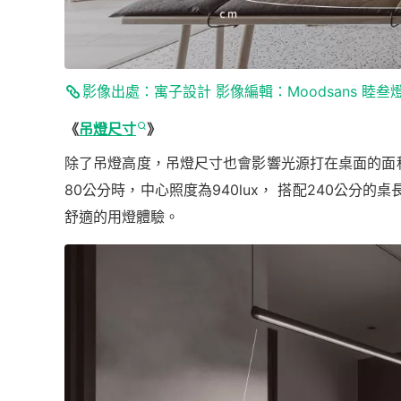
影像出處：寓子設計 影像編輯：Moodsans 睦叁
《
吊燈尺寸
》
除了吊燈高度，吊燈尺寸也會影響光源打在桌面的面
80公分時，中心照度為940lux， 搭配240公
舒適的用燈體驗。