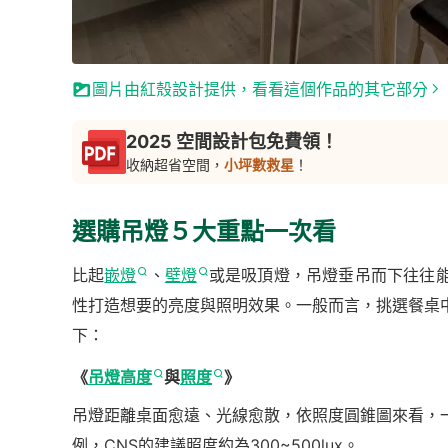
圖片由紅殼設計提供，看看這個作品的其它部分
2025 空間設計包免費領！
收納超省空間，
小坪數救星
！
選購吊燈５大重點一次看
比起
嵌燈
、
壁燈
或是吸頂燈，吊燈垂吊而下往往
性打造想要的亮度與照明效果。一般而言，挑選餐桌
下：
《
吊燈高度
與
照度
》
吊燈距離桌面愈遠、光線愈散，依照度圓錐圖來看，
例，CNS的建議照度約為300~500lux。