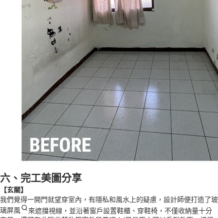
六、完工美圖分享
【玄關】
我們覺得一開門就望穿室內，有隱私和風水上的疑慮，設計師便打造了
玻
璃屏風
來遮擋視線，並沿著窗戶設置鞋櫃、穿鞋椅，不僅收納量十分