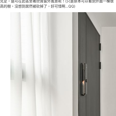
充足，還可在此區坐著欣賞窗外風景呢！(只是原本可以看到外面一棵很
高的樹，沒想到居然被砍掉了，好可惜啊…QQ)