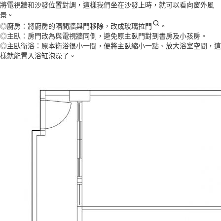
將電視牆和沙發位置對調，這樣我們坐在沙發上時，就可以看向窗外風
景。
◎廚房：將廚房的隔間牆與門移除，改成
玻璃拉門
。
◎主臥：房門改為與電視牆同側，避免原主臥門對到書房及小孩房。
◎主臥衛浴：原本衛浴很小一間，便將主臥縮小一點、放大浴室空間，這
樣就能置入浴缸泡澡了。