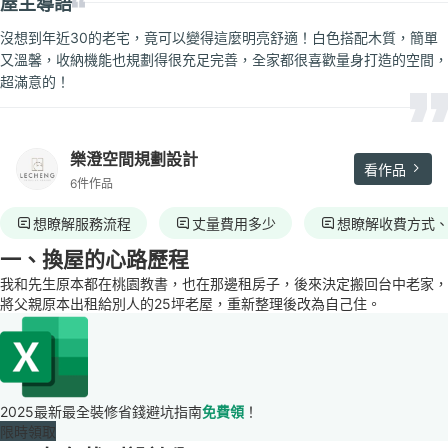
屋主導語
沒想到年近30的老宅，竟可以變得這麼明亮舒適！白色搭配木質，簡單
又溫馨，收納機能也規劃得很充足完善，全家都很喜歡量身打造的空間，
超滿意的！
樂澄空間規劃設計
看作品
6件作品
想瞭解服務流程
丈量費用多少
想瞭解收費方式
一、換屋的心路歷程
我和先生原本都在桃園教書，也在那邊租房子，後來決定搬回台中老家，
將父親原本出租給別人的25坪老屋，重新整理後改為自己住。
2025最新最全裝修省錢避坑指南
免費領
！
限時領取