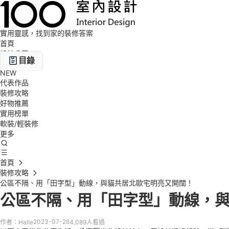
實用靈感，找到家的裝修答案
首頁
設計公司
目錄
設計圖庫
NEW
代表作品
設計規劃重點
裝修攻略
好物推薦
玄關設計
實用榜單
軟裝/輕裝修
客廳設計
更多
餐廚設計
首頁
書房設計
裝修攻略
臥室設計
公區不隔、用「田字型」動線，與貓共居北歐宅明亮又開闊！
公區不隔、用「田字型」動線，
衛浴設計
設計後記
2023-07-26
作者：Halle
4,089人看過