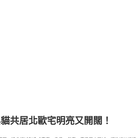
與貓共居北歐宅明亮又開闊！