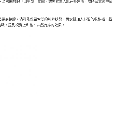
、全然開放的「田字型」動線，讓男女主人能在各角落，隨時留意家中貓
區視為整體，儘可能保留空間的純粹狀態，再安排加入必要的收納櫃、
貓
挑戰，達到視覺上和諧、井然有序的效果。