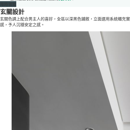
限時領取
玄關設計
玄關色調上配合男主人的喜好，全區以深黑色鋪敘，立面選用系統櫃充實
感，予人沉穩安定之感。