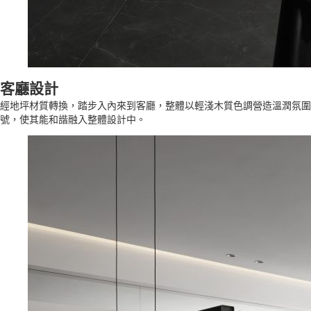
客廳設計
經地坪材質轉換，踏步入內來到客廳，整體以輕淺木質色調營造溫潤氛圍
號，使其能和諧融入整體設計中。