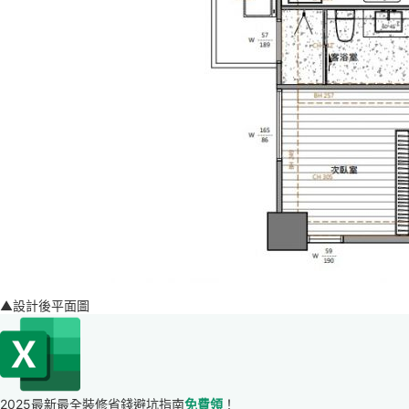
▲設計後平面圖
2025最新最全裝修省錢避坑指南
免費領
！