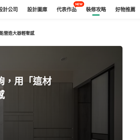
NEW
設計公司
設計圖庫
代表作品
裝修攻略
好物推薦
能營造大器輕奢感
夠，用「這材
感