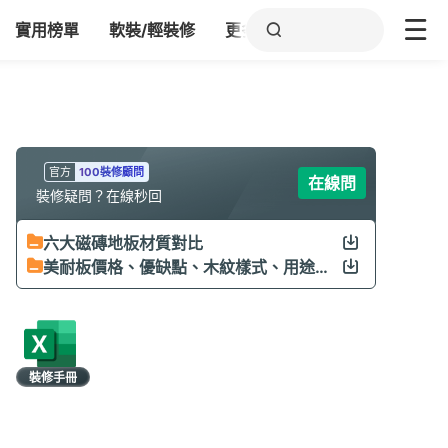
實用榜單
軟裝/輕裝修
更多
官方
100裝修顧問
在線問
裝修疑問？在線秒回
六大磁磚地板材質對比
美耐板價格、優缺點、木紋樣式、用途與保養
裝修手冊
限時領取