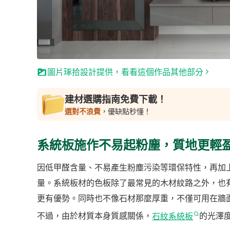
圖片琢拾設計提供，看看這個作品其他部分
建材選購指南免費下載！
選對不浪費
，優缺點秒懂！
系統板施作不易起粉塵，質地更輕
因低甲醛含量、不易產生粉塵污染等環保特性，再加
量。系統板材的色板除了最常見的木材紋路之外，也
更有優勢。同時也不像石材那麼厚重，不僅可用在牆
不過，由於材質本身質感關係，
石紋系統板
的光澤