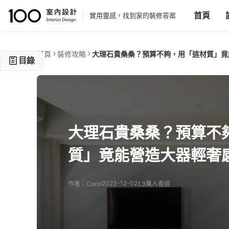
首頁
實用靈感，找到家的裝修答案
首頁
裝修攻略
大理石貴桑桑？預算不夠，用「這材質」竟
目錄
磁磚可達理想擬真效果，建議選用大板磚
系統板施作不易起粉塵，質地更輕盈
美耐板使用範圍廣泛，耐髒耐磨不怕卡污
大理石貴桑桑？預算不
仿石漆採噴塗工法施作，造型不受限制
質」竟能營造大器輕奢
2023-12-02
作者：Carol
1.3萬人看過