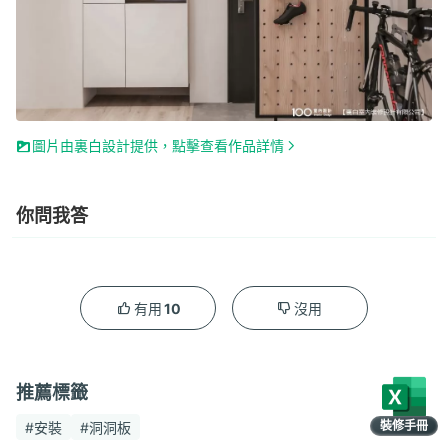
圖片由裏白設計提供，點擊查看作品詳情
你問我答
10
有用
沒用
推薦標籤
裝修手冊
#安裝
#洞洞板
限時領取