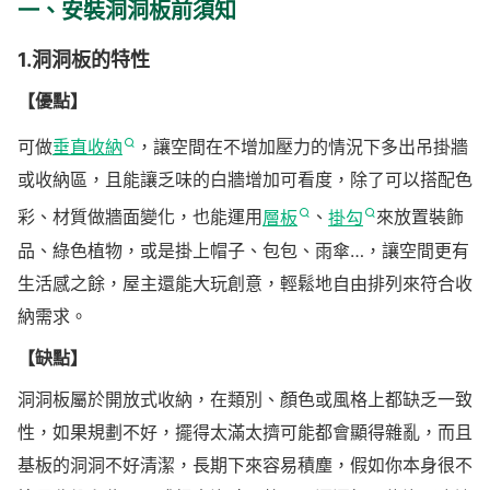
一、安裝洞洞板前須知
1.洞洞板的特性
【優點】
可做
垂直收納
，讓空間在不增加壓力的情況下多出吊掛牆
或收納區，且能讓乏味的白牆增加可看度，除了可以搭配色
彩、材質做牆面變化，也能運用
層板
、
掛勾
來放置裝飾
品、綠色植物，或是掛上帽子、包包、雨傘…，讓空間更有
生活感之餘，屋主還能大玩創意，輕鬆地自由排列來符合收
納需求。
【缺點】
洞洞板屬於開放式收納，在類別、顏色或風格上都缺乏一致
性，如果規劃不好，擺得太滿太擠可能都會顯得雜亂，而且
基板的洞洞不好清潔，長期下來容易積塵，假如你本身很不