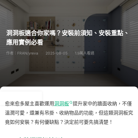
洞洞板適合你家嗎？安裝前須知、安裝重點、
應用實例必看
作者：FRAN/yreva
2025-08-05
1.9萬人看過
愈來愈多屋主喜歡運用
洞洞板
提升家中的牆面收納，不僅
溫潤可愛，還兼有吊掛、收納物品的功能，但這類洞洞板究
竟如何安裝？有何優缺點？決定前可要先搞清楚！