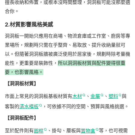
擅長收納和佈置，或根本沒時間整理，洞洞板可能沒那麼適
合你。
2.材質影響風格美感
洞洞板一開始只應用在商場、物流倉庫或工作室、廚房等專
業場所，規劃時只需在乎整齊、易取放、提升收納量就可
以。但隨著洞洞板牆被廣泛使用於居家後，規劃時除考量機
能性，更重要是裝飾性，
所以洞洞板材質與配件變得很重
要，也影響風格。
【洞洞板材質】
市面上常見的洞洞板基板材質有
木材
、
金屬
、
塑料
與
客製的
清水模板
，可依據不同的空間、預算與風格挑選。
【洞洞板配件】
至於配件則有
圓棍
、掛勾、層板與
置物盒
等，也可視需