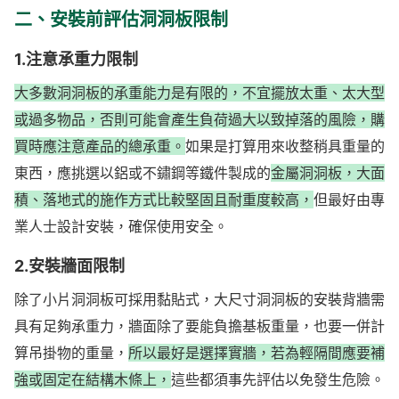
二、安裝前評估洞洞板限制
1.注意承重力限制
大多數洞洞板的承重能力是有限的，不宜擺放太重、太大型
或過多物品，否則可能會產生負荷過大以致掉落的風險，購
買時應注意產品的總承重。
如果是打算用來收整稍具重量的
東西，應挑選以鋁或不鏽鋼等鐵件製成的
金屬洞洞板，大面
積、落地式的施作方式比較堅固且耐重度較高，
但最好由專
業人士設計安裝，確保使用安全。
2.安裝牆面限制
除了小片洞洞板可採用黏貼式，大尺寸洞洞板的安裝背牆需
具有足夠承重力，牆面除了要能負擔基板重量，也要一併計
算吊掛物的重量，
所以最好是選擇實牆，若為輕隔間應要補
強或固定在結構木條上，
這些都須事先評估以免發生危險。