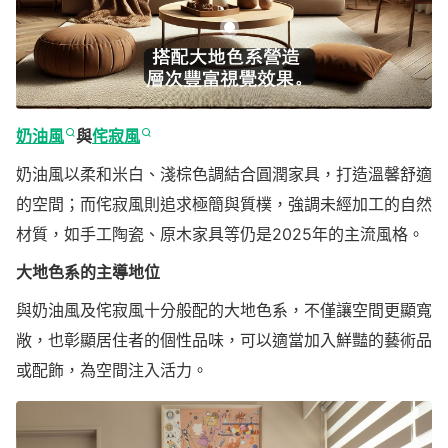
奶油風
與
侘寂風
奶油風以柔和米白、淺棕色調結合圓潤家具，打造溫馨舒適
的空間；而侘寂風則追求極簡與質樸，強調未經加工的自然
材質，如手工陶瓷、原木家具等仍是2025年的主流風格。
大地色系的主導地位
與奶油風及侘寂風十分般配的大地色系，不僅讓空間更顯寬
敞，也彰顯居住者的個性品味，可以適當加入鮮豔的藝術品
或配飾，為空間注入活力。