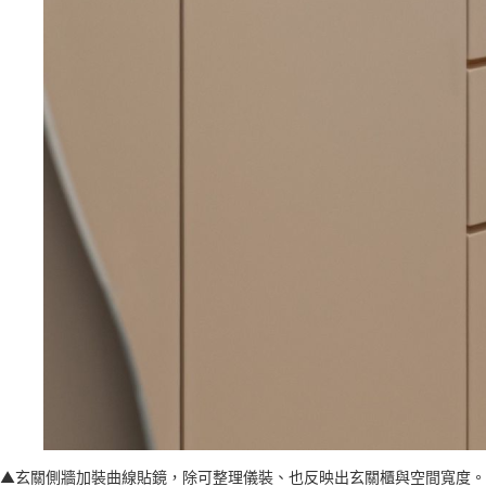
▲玄關側牆加裝曲線貼鏡，除可整理儀裝、也反映出玄關櫃與空間寬度。