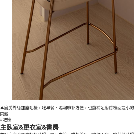
▲廚房外緣加座吧檯，吃早餐、喝咖啡都方便，也能補足廚房檯面過小的
問題。
#吧檯
主臥室&更衣室&書房