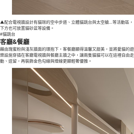
▲配合電視牆設計有貓咪的空中步道、立體貓跳台與太空艙…等活動區，
下方也可放置貓砂盆等設備。
#貓跳台
客廳&餐廳
藉由瑰蜜粉與淺灰牆面的環抱下，客餐廳顯得溫馨又甜美，並將愛貓的遊
樂設施穿插在客廳電視牆與餐廳主牆之中，讓兩隻貓貓可以在這裡自由走
動、逗留，再裝飾金色勾線與燈線更顯輕奢優雅。