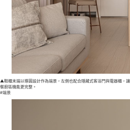
▲鞋櫃末端以導圓設計作為端景，左側也配合隱藏式客浴門與電器櫃，讓
餐廚區機能更完整。
#端景