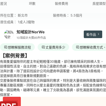
屋況
坪數
裝修費用
房屋類型
所在位置：
新北市
裝修時長：
5.5個月
居住成員：
1成人2寵物
知域設計NorWe
看作品
10項設計大獎
85件作品
想瞭解服務流程
丈量費用多少
想瞭解收費方式
【案例背景】
有兩隻愛貓陪伴的屋主年紀輕輕僅30幾歲，卻已擁有精采的斜槓人生，
這樣個性活潑、自主的她，對自己喜歡的色調、風格與格局需求也很有想
法與計畫，除了提前找設計公司向建商申請客變，將4房改為3房格局，
並退掉廚具待日後重新規劃廚房。
交屋後裝修重點就放在自己與貓咪的需求，特別是大量收納與兩隻貓咪的
專屬活動區規劃，同時也以屋主最愛的瑰蜜粉色為主調，搭配金色線條勾
勒、圓弧轉角、磁磚等元素，確立了北歐風為基調、卻充滿甜美氛圍的混
搭居家。