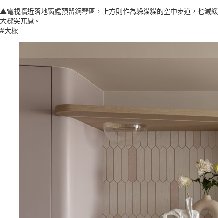
▲電視牆近落地窗處預留鋼琴區，上方則作為躲貓貓的空中步道，也減緩
大樑突兀感。
#大樑