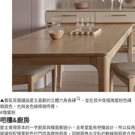
▲餐區背牆鋪設屋主喜歡的
立體六角長磚
，並在其中穿插瑰蜜粉色磚
做跳色，也與金色線條相呼應。
#瑰蜜粉
吧檯&廚房
屋主覺得原本的一字廚房與檯面都過小，且希望能有吧檯設計，所以採用
玻璃搭配瑰蜜粉色拉門改為開放廚房，同時將進出次臥的動線與廚房合併