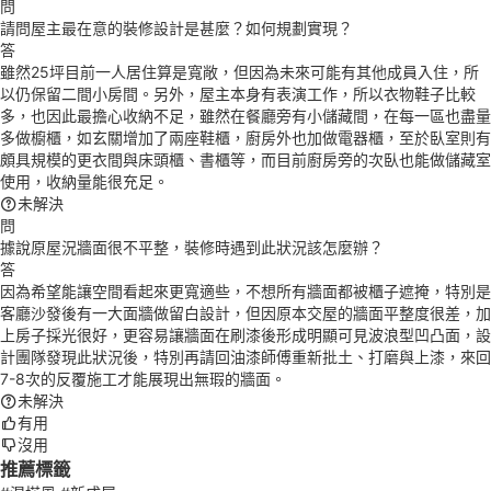
問
請問屋主最在意的裝修設計是甚麼？如何規劃實現？
答
雖然25坪目前一人居住算是寬敞，但因為未來可能有其他成員入住，所
以仍保留二間小房間。另外，屋主本身有表演工作，所以衣物鞋子比較
多，也因此最擔心收納不足，雖然在餐廳旁有小儲藏間，在每一區也盡量
多做櫥櫃，如玄關增加了兩座鞋櫃，廚房外也加做電器櫃，至於臥室則有
頗具規模的更衣間與床頭櫃、書櫃等，而目前廚房旁的次臥也能做儲藏室
使用，收納量能很充足。
未解決
問
據說原屋況牆面很不平整，裝修時遇到此狀況該怎麼辦？
答
因為希望能讓空間看起來更寬適些，不想所有牆面都被櫃子遮掩，特別是
客廳沙發後有一大面牆做留白設計，但因原本交屋的牆面平整度很差，加
上房子採光很好，更容易讓牆面在刷漆後形成明顯可見波浪型凹凸面，設
計團隊發現此狀況後，特別再請回油漆師傅重新批土、打磨與上漆，來回
7-8次的反覆施工才能展現出無瑕的牆面。
未解決
有用
沒用
推薦標籤