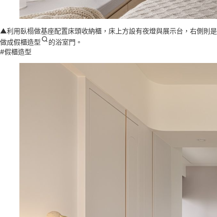
▲利用臥榻做基座配置床頭收納櫃，床上方設有夜燈與展示台，右側則是
做成
假櫃造型
的浴室門。
#假櫃造型