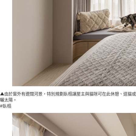
▲由於窗外有遼闊河景，特別規劃臥榻讓屋主與貓咪可在此休憩、逗貓或
曬太陽。
#臥榻