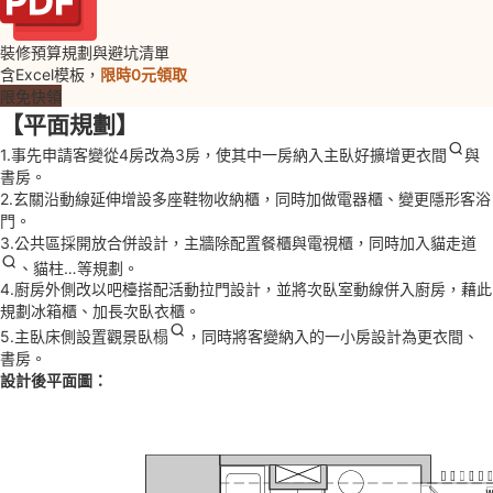
裝修預算規劃與避坑清單
含Excel模板，
限時0元領取
限免快領
【平面規劃】
1.事先申請客變從4房改為3房，使其中一房納入主臥好擴增
更衣間
與
書房。
2.玄關沿動線延伸增設多座鞋物收納櫃，同時加做電器櫃、變更隱形客浴
門。
3.公共區採開放合併設計，主牆除配置餐櫃與電視櫃，同時加入
貓走道
、貓柱…等規劃。
4.廚房外側改以吧檯搭配活動拉門設計，並將次臥室動線併入廚房，藉此
規劃冰箱櫃、加長次臥衣櫃。
5.主臥床側設置觀景
臥榻
，同時將客變納入的一小房設計為更衣間、
書房。
設計後平面圖：