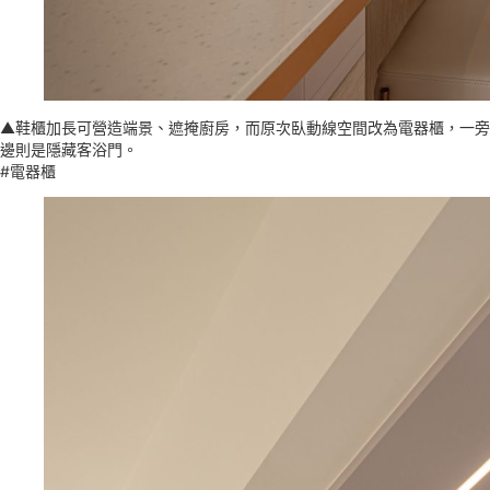
▲鞋櫃加長可營造端景、遮掩廚房，而原次臥動線空間改為電器櫃，一旁
邊則是隱藏客浴門。
#電器櫃