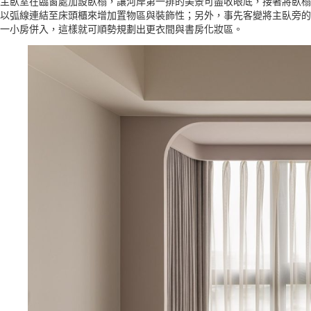
主臥室在臨窗處加設臥榻，讓河岸第一排的美景可盡收眼底，接著將臥榻
以弧線連結至床頭櫃來增加置物區與裝飾性；另外，事先客變將主臥旁的
一小房併入，這樣就可順勢規劃出更衣間與書房化妝區。