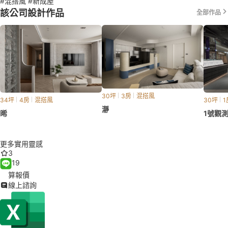
#混搭風
#新成屋
該公司設計作品
全部作品
30坪
3房
混搭風
34坪
4房
混搭風
30坪
1
瀞
晞
1號觀
更多實用靈感
3
19
算報價
線上諮詢