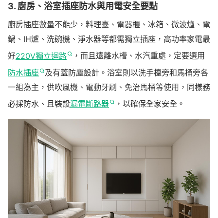
3. 廚房、浴室插座防水與用電安全要點
廚房插座數量不能少，料理臺、電器櫃、冰箱、微波爐、電
鍋、IH爐、洗碗機、淨水器等都需獨立插座，高功率家電最
好
220V獨立迴路
，而且遠離水槽、水汽重處，定要選用
防水插座
及有蓋防塵設計。浴室則以洗手檯旁和馬桶旁各
一組為主，供吹風機、電動牙刷、免治馬桶等使用，同樣務
必採防水、且裝設
漏電斷路器
，以確保全家安全。