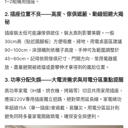
1~2組備用插座。
2. 插座位置不良——高度、傢俱遮蔽、動線迴避大揭
秘
插座裝太低可能讓傢俱遮住，裝太高則影響美觀。一般
30cm高（貼近踢腳板）方便吸塵、掃地，用電桌面區建議
90~100cm，床頭櫃則依櫃子高度、手伸可及範圍調整於
45~60cm。記得依照傢俱尺寸、門開方向、常用電器擺
放，盡量避開被遮擋或要攀伸才拿得到的尷尬位置。
3. 功率分配失誤——大電流需求與用電分區重點提醒
高功率家電（IH爐、烘衣機、烤箱等）切忌共用家用插座，
應採220V專用插座獨立迴路，絕對禁用延長線。家電總功
率超過15A（單一插座)會過載，易釀災。用電分區設計則
避免同時多臺家電開啟跳電，確保安全與便利。