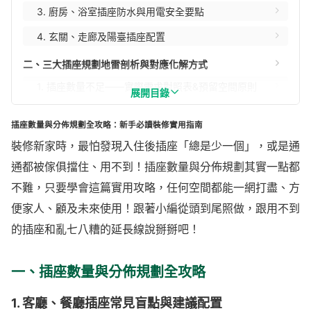
3. 廚房、浴室插座防水與用電安全要點
4. 玄關、走廊及陽臺插座配置
二、三大插座規劃地雷剖析與對應化解方式
1. 插座數量不足——實際需求對照表&預留空間原則
展開目錄
2. 插座位置不良——高度、傢俱遮蔽、動線迴避大揭秘
插座數量與分佈規劃全攻略：新手必讀裝修實用指南
3. 功率分配失誤——大電流需求與用電分區重點提醒
裝修新家時，最怕發現入住後插座「總是少一個」，或是通
三、專家師傅最實用插座規劃清單
通都被傢俱擋住、用不到！插座數量與分佈規劃其實一點都
不難，只要學會這篇實用攻略，任何空間都能一網打盡、方
1. 每區域必備插座數量範例
便家人、顧及未來使用！跟著小編從頭到尾照做，跟用不到
2. 智慧型插座/USB插座/網路孔規劃建議
的插座和亂七八糟的延長線說掰掰吧！
3. 居家未來彈性預留&裝修後增設預案
四、插座安全安裝與後續驗收重點
一、插座數量與分佈規劃全攻略
1. 安全插座選購與標章檢查
1. 客廳、餐廳插座常見盲點與建議配置