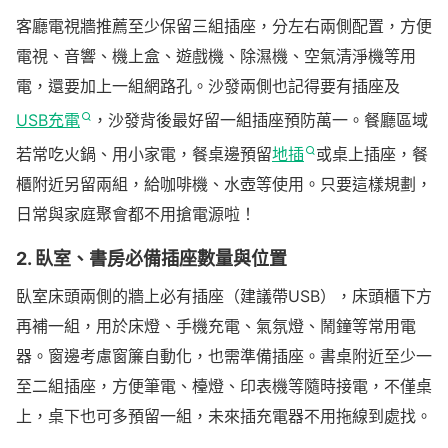
2. 上牆施工細節與遮板處理
客廳電視牆推薦至少保留三組插座，分左右兩側配置，方便
3. 完工驗收自我檢查SOP
電視、音響、機上盒、遊戲機、除濕機、空氣清淨機等用
電，還要加上一組網路孔。沙發兩側也記得要有插座及
USB充電
，沙發背後最好留一組插座預防萬一。餐廳區域
若常吃火鍋、用小家電，餐桌邊預留
地插
或桌上插座，餐
櫃附近另留兩組，給咖啡機、水壺等使用。只要這樣規劃，
日常與家庭聚會都不用搶電源啦！
2. 臥室、書房必備插座數量與位置
臥室床頭兩側的牆上必有插座（建議帶USB），床頭櫃下方
再補一組，用於床燈、手機充電、氣氛燈、鬧鐘等常用電
器。窗邊考慮窗簾自動化，也需準備插座。書桌附近至少一
至二組插座，方便筆電、檯燈、印表機等隨時接電，不僅桌
上，桌下也可多預留一組，未來插充電器不用拖線到處找。