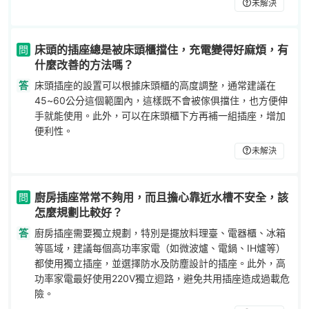
未解決
床頭的插座總是被床頭櫃擋住，充電變得好麻煩，有
問
什麼改善的方法嗎？
答
床頭插座的設置可以根據床頭櫃的高度調整，通常建議在
45~60公分這個範圍內，這樣既不會被傢俱擋住，也方便伸
手就能使用。此外，可以在床頭櫃下方再補一組插座，增加
便利性。
未解決
廚房插座常常不夠用，而且擔心靠近水槽不安全，該
問
怎麼規劃比較好？
答
廚房插座需要獨立規劃，特別是擺放料理臺、電器櫃、冰箱
等區域，建議每個高功率家電（如微波爐、電鍋、IH爐等）
都使用獨立插座，並選擇防水及防塵設計的插座。此外，高
功率家電最好使用220V獨立迴路，避免共用插座造成過載危
險。