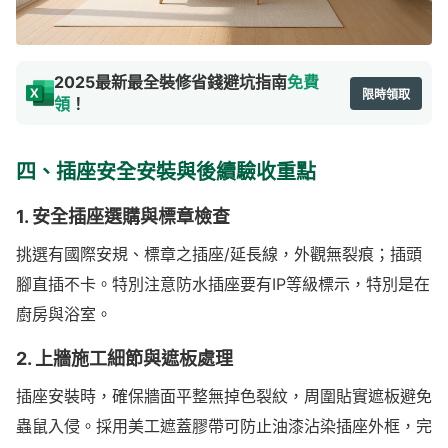
2025最新最全裝修省錢避坑指南
免費
限時領取
領
！
四、插座安全安裝與後續驗收重點
1. 安全插座選購與標章檢查
挑選有國際安規、標章之插座/延長線，外觀無裂痕；插頭
腳直插不卡。特別注意防水插座要有IP等級標示，特別是在
廚房與浴室。
2. 上牆施工細節與遮板處理
插座安裝時，確保牆面平整無掉色裂紋，周圍貼實遮板避免
蟲鼠入侵。採用美工遮蓋膠帶可防止油漆沾染插座外框，完