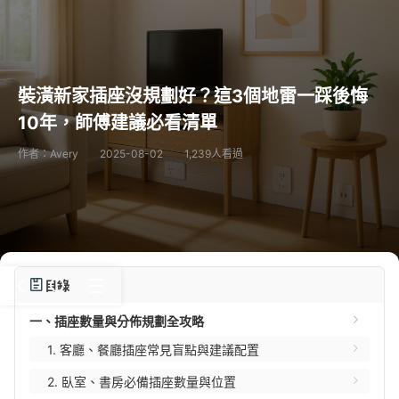
裝潢新家插座沒規劃好？這3個地雷一踩後悔
10年，師傅建議必看清單
作者：Avery
2025-08-02
1,239人看過
目錄
一、插座數量與分佈規劃全攻略
1. 客廳、餐廳插座常見盲點與建議配置
2. 臥室、書房必備插座數量與位置