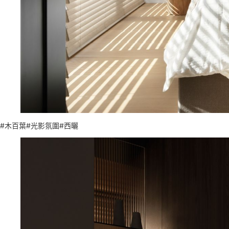
#木百葉#光影氛圍#西曬