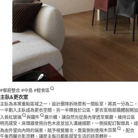
#餐廚整合 #中島 #
輕食區
主臥&更衣室
主臥為本案重點區域之一，設計團隊拆除原有一間臥室，將其一分為二，
一半劃入主臥成為更衣空間，另一半釋放於公區，更衣室局部牆體脫開加
入
長虹玻璃
與
鐵件
展示櫃，讓自然光從房內穿透至餐廳，維持公區
明亮感受。床頭牆使用白色木皮並加入溝縫細節，一側搭配訂製燈具，成
為由外望向內時的端景，賦予視覺層次，靠窗側則使用
木百葉
，配合
午後西曬光影流轉，讓屋主每日都能感受生活的詩意轉折。