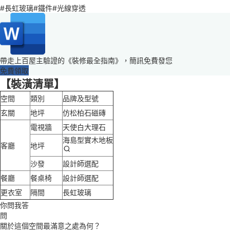
#長虹玻璃#鐵件#光線穿透
帶走上百屋主驗證的《裝修最全指南》，簡訊免費發您
免費領取
【裝潢清單】
空間
類別
品牌及型號
玄關
地坪
仿松柏石磁磚
電視牆
天使白大理石
海島型實木地板
客廳
地坪
沙發
設計師選配
餐廳
餐桌椅
設計師選配
更衣室
隔間
長虹玻璃
你問我答
問
關於這個空間最滿意之處為何？