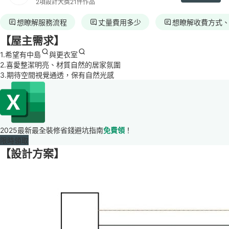
2項設計大獎
21件作品
想瞭解服務流程
丈量費用多少
想瞭解收費方式
【屋主需求】
1.希望有
中島
與
更衣室
2.喜愛整潔明亮、材質自然的居家氛圍
3.期待空間視覺通透，保有自然光感
2025最新最全裝修省錢避坑指南
免費領
！
限時領取
【設計方案】