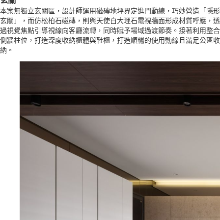
本案無獨立玄關區，設計師運用磁磚地坪界定進門動線，巧妙營造「隱形
玄關」，而仿松柏石磁磚，則與天使白大理石電視牆面形成材質呼應，透
過視覺焦點引導視線向客廳流轉，同時賦予場域過渡節奏。接著利用整合
側牆柱位，打造深度收納櫃體與鞋櫃，打造順暢的使用動線且滿足公區收
納。