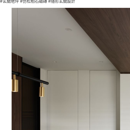
#玄關地坪 #仿松柏石磁磚 #隱形玄關設計