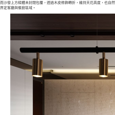
而沙發上方樑體未封閉包覆，透過木皮修飾轉折，維持天花高度，也自然
界定客廳與餐廚區域。