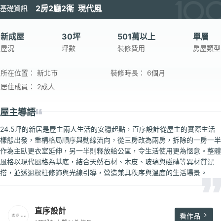
2房2廳2衛 現代風
基礎資訊
新成屋
30坪
501萬以上
單層
屋況
坪數
裝修費用
房屋類型
所在位置：
新北市
裝修時長：
6個月
居住成員：
2成人
屋主導語
24.5坪的新居是屋主兩人生活的安穩起點，直序設計從屋主的實際生活
樣態出發，重構格局順序與動線流向，從三房改為兩房，拆除的一房一半
作為主臥更衣室延伸，另一半則釋放給公區，令生活使用更為愜意。整體
風格以現代風格為基底，結合天然石材、木皮、玻璃與磁磚等異材質混
搭，並透過樑柱修飾與光線引導，營造兼具秩序與溫度的生活場景。
直序設計
看作品