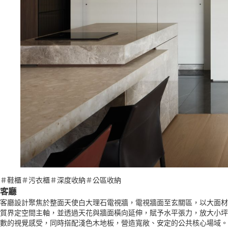
＃鞋櫃＃污衣櫃＃深度收納＃公區收納
客廳
客廳設計聚焦於整面天使白大理石電視牆，電視牆面至玄關區，以大面材
質界定空間主軸，並透過天花與牆面橫向延伸，賦予水平張力，放大小坪
數的視覺感受，同時搭配淺色木地板，營造寬敞、安定的公共核心場域。