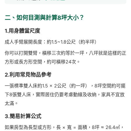
二、如何目測與計算8坪大小？
1.用身體當尺度
成人手臂展開長度：約1.5~1.8公尺（約半坪）
你可以打開雙臂，橫移三次約等於一坪，八坪就是這樣的正
方形或長方形空間，約可橫移24次。
2.利用常見物品參考
一張標準雙人床約1.5 × 2公尺（約一坪），8坪空間約可擺
下8張雙人床，實際居住仍要考慮動線及收納，家具不宜放
太滿。
3.簡易計算公式
如果房型為長型或方形，長 × 寬 = 面積，8坪 ≈ 26.4㎡，