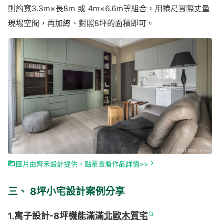
則約寬3.3m×長8m 或 4m×6.6m等組合，用捲尺實際丈量
現場空間，再加總、對照8坪的面積即可。
圖片由齊禾設計提供，點擊查看作品詳情>>
三、 8坪小宅設計案例分享
1.寓子設計-8坪機能滿滿
北歐木質宅