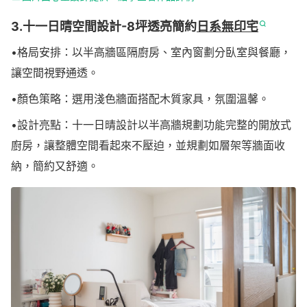
3.十一日晴空間設計-8坪透亮簡約
日系無印宅
•格局安排：以半高牆區隔廚房、室內窗劃分臥室與餐廳，
讓空間視野通透。
•顏色策略：選用淺色牆面搭配木質家具，氛圍溫馨。
•設計亮點：十一日晴設計以半高牆規劃功能完整的開放式
廚房，讓整體空間看起來不壓迫，並規劃如層架等牆面收
納，簡約又舒適。