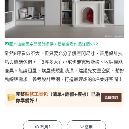
圖片由綺寓空間設計提供，點擊查看作品詳情>>
雖然8坪看似不大，但只要充分了解空間尺寸、善用設計技
巧與機能傢俱，「8坪多大」小宅也能寬敞舒適、收納機能
兼具。無論租屋、購屋或規劃裝潢，建議先丈量空間、想好
動線與需求，參考設計案例，打造最理想的8坪美好空間！
完整
裝修工具包
（清單+話術+模板）已為
免費領取
你準備好！
1
有用
沒用