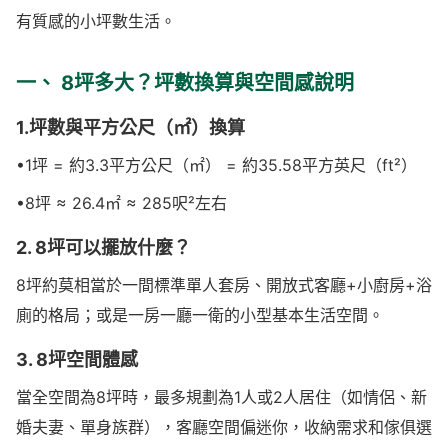
有質感的小坪數生活。
一、 8坪多大？坪數換算與空間感說明
1.坪數與平方公尺（㎡）換算
•1坪 = 約3.3平方公尺（㎡） = 約35.58平方英尺（ft²）
•8坪 ≈ 26.4㎡ ≈ 285呎²左右
2. 8坪可以擺放什麼？
8坪約莫相當於一間標準單人套房、開放式客廳+小廚房+浴
廁的格局；或是一房一廳一衛的小型基本生活空間。
3. 8坪空間體感
當全空間為8坪時，最多規劃為1人或2人居住（如情侶、新
婚夫妻、單身族群），客廳空間偏迷你，收納需求和傢俱選