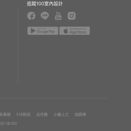
追蹤100室內設計
1新車網
518熊班
出任務
小雞上工
找師傅
0-18:00）