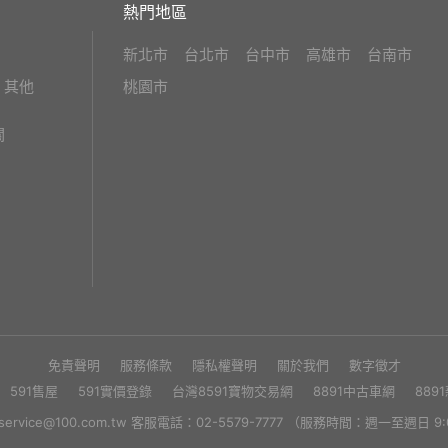
熱門地區
新北市
台北市
台中市
高雄市
台南市
其他
桃園市
關
免責聲明
服務條款
隱私權聲明
關於我們
數字徵才
591售屋
591實價登錄
台灣8591寶物交易網
8891中古車網
889
rvice@100.com.tw 客服電話：02-5579-7777 （服務時間：週一至週日 9:0