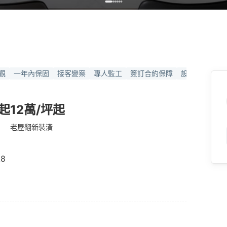
觀
一年內保固
接客變案
專人監工
簽訂合約保障
設計師1對1溝
坪起
12萬/坪起
老屋翻新裝潢
8