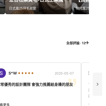
宏台松築黃宅-日式工業風
日式風
25坪
毛胚屋
現代風
25坪
預售屋
算同款報價
算同款報價
全部評論 · 12
S*W
賴
2025-05-07
非常優秀的設計團隊 會強力推薦給身邊的朋友
首次購屋在
開始遇到
議，能了
建商良好溝通協調。 
看更多
查看更多