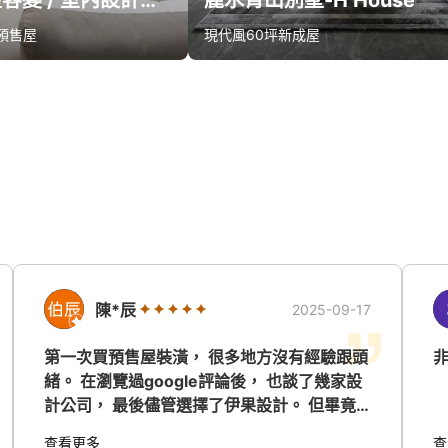
【預售屋客變 / 室內設計】台中北屯-富宇富好 韋宅
麗水青山別墅-H House
預售屋
現代風
60坪
新成屋
款報價
算同款報價
陳*辰
2025-09-17
第一次買預售屋裝潢， 很多地方沒有經驗跟頭
緒。 在瀏覽過google評論後， 也談了幾家設
計公司， 最後儘管選擇了伊果設計。 但畢竟
房子還沒蓋好， 自己也還是模模糊糊， 不確
查看更多
查