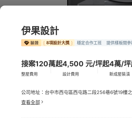
伊果設計
8項設計大獎
穩定合作工班
提供樣板間參
接案120萬起
4,500 元/坪起
4萬/
整屋費用
設計費用
新成屋裝潢
公司地址：台中市西屯區西屯路二段256巷6號19樓之
查看全部