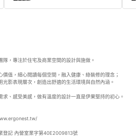
定是否是值得信任的設計公司。 但在經歷中間
的客變、交屋前的設計討論與交屋後施工過程
的每週回報， 對當初選擇伊果的決定感到非常
正確！ 設計師對案場的掌握度很棒～ 很多細
節都有考慮到， 溝通也很順暢， 有遇到設計
上困難的地方也會想出解決方案儘量滿足客戶
的需求， 當然最後成品也相當滿意！ 真心推
薦給正在找設計公司的人，大推！
團隊，專注於住宅及商業空間的設計與施做。

心價值，細心閱讀每個空間，融入健康、綠裝修的理念；

用光影表現層次，創造出舒適的生活環境與自然內涵。

需求、感受美感，做有溫度的設計一直是伊果堅持的初心。

w.ergonest.tw/

記 內營室業字第40E2009813號
