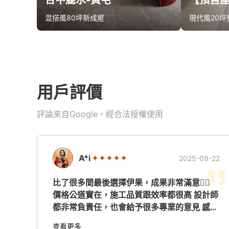
台中麗水-黃宅
混搭風
80坪
新成屋
現代風
20坪
算同款報價
算同
用戶評價
評論來自Google，經合法授權使用
A*i
2025-09-22
比了很多間最後選擇伊果，成果非常滿意👍🏻
價格公道實在，施工品質跟效率都很高 設計師
都非常負責任，也會給予很多專業的意見 感謝
伊果給我一個漂亮的新家☺️
查看更多