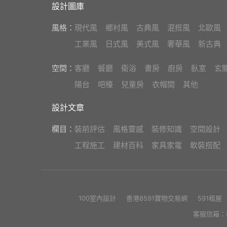
設計圖庫
風格：
現代風
鄉村風
古典風
混搭風
北歐風
工業風
日式風
美式風
奢華風
新古典
空間：
客廳
餐廳
衛浴
書房
廚房
臥室
玄
陽台
吧檯
兒童房
衣帽間
其他
設計文章
欄目：
裝前評估
風格靈感
裝修知識
空間設計
工程施工
建材百科
家具家電
軟裝搭配
100室內設計
香港8591寶物交易網
591租屋
客服信箱：se