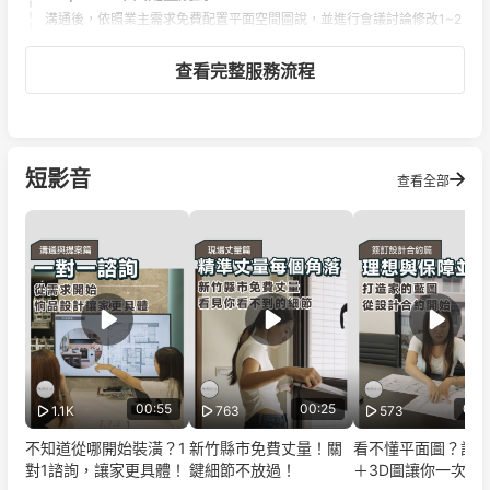
溝通後，依照業主需求免費配置平面空間圖說，並進行會議討論修改1~2
次
查看完整服務流程
短影音
查看全部
00:55
00:25
00:
1.1K
763
573
不知道從哪開始裝潢？1
新竹縣市免費丈量！關
看不懂平面圖？設
對1諮詢，讓家更具體！
鍵細節不放過！
＋3D圖讓你一次搞