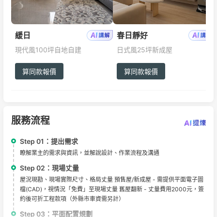
緩日
春日靜好
現代風
100坪
自地自建
日式風
25坪
新成屋
算同款報價
算同款報價
服務流程
Step 01：
提出需求
瞭解業主的需求與資訊，並解說設計、作業流程及溝通
Step 02：
現場丈量
屋況現勘、現場實際尺寸、格局丈量 預售屋/新成屋 - 需提供平面電子圖
檔(CAD)，視情況「免費」至現場丈量 舊屋翻新 - 丈量費用2000元，簽
約後可折工程款項（外縣市車資需另計）
Step 03：
平面配置規劃