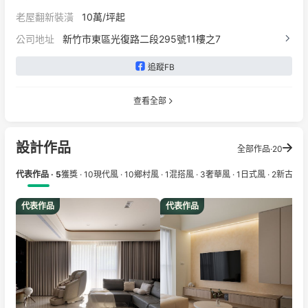
老屋翻新裝潢
10萬/坪起
公司地址
新竹市東區光復路二段295號11樓之7
追蹤FB
查看全部
設計作品
全部作品·20
代表作品 · 5
獲獎 · 10
現代風 · 10
鄉村風 · 1
混搭風 · 3
奢華風 · 1
日式風 · 2
新古典 · 
代表作品
代表作品