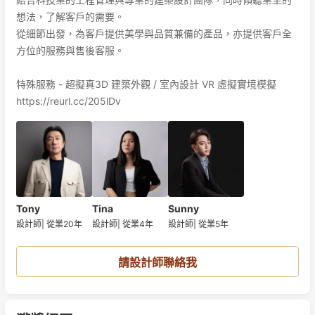
想法，了解客戶的需要。

從細節出發，為客戶提供美學與品質兼備的產品，亦提供客戶全
方位的服務與售後客服。

特殊服務 - 超擬真3D 建築外觀 / 室內設計 VR 虛擬實境模擬 

https://reurl.cc/205lDv
Tony
Tina
Sunny
設計師
|
從業20年
設計師
|
從業4年
設計師
|
從業5年
請設計師聯絡我