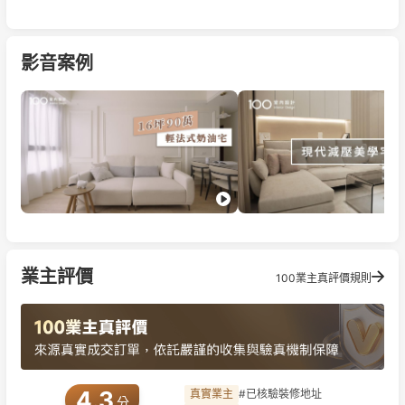
的樣子
影音案例
業主評價
100業主真評價規則
4.3
真實業主
#已核驗裝修地址
分