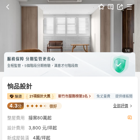
1/6
全程監管，5個階段分期檢驗，滿意才付階段款
恦品設計
21項設計大獎
新竹市服務榜第3名
免丈量費
提供樣板間參觀
4.3
全部評價
分
很好
整屋費用
接案80萬起
設計費用
3,800 元/坪起
新成屋裝潢
4萬/坪起