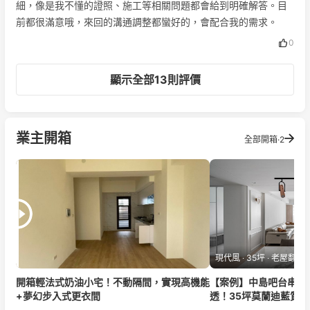
細，像是我不懂的證照、施工等相關問題都會給到明確解答。目
前都很滿意哦，來回的溝通調整都蠻好的，會配合我的需求。
0
顯示全部13則評價
業主開箱
全部開箱·2
現代風 ‧ 35坪 ‧ 老屋翻新 
開箱輕法式奶油小宅！不動隔間，實現高機能
【案例】中島吧台串聯
+夢幻步入式更衣間
透！35坪莫蘭迪藍質感