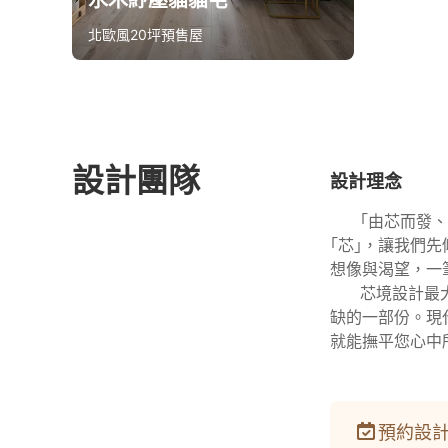
水木紓壓貓貓宅
北歐風
20坪
預售屋
算同款報價
設計團隊
設計理念
      ｢由
｢芯｣，讓我們
想像與渴望，一
      芯
缺的一部份。現
就能撫平您心中
預約設計