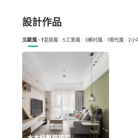
設計作品
北歐風 · 1
混搭風 · 5
工業風 · 3
鄉村風 · 1
現代風 · 2
小坪