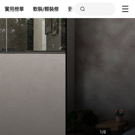
實用榜單
軟裝/輕裝修
更多
1/6