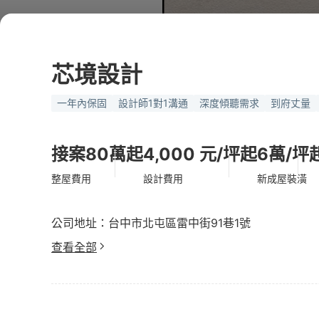
芯境設計
一年內保固
設計師1對1溝通
深度傾聽需求
到府丈量
接案80萬起
4,000 元/坪起
6萬/坪
整屋費用
設計費用
新成屋裝潢
公司地址：台中市北屯區雷中街91巷1號
查看全部