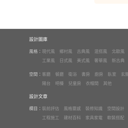
設計圖庫
風格：
現代風
鄉村風
古典風
混搭風
北歐風
工業風
日式風
美式風
奢華風
新古典
空間：
客廳
餐廳
衛浴
書房
廚房
臥室
玄
陽台
吧檯
兒童房
衣帽間
其他
設計文章
欄目：
裝前評估
風格靈感
裝修知識
空間設計
工程施工
建材百科
家具家電
軟裝搭配