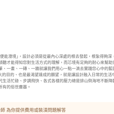
芯而發、便能澄境｣，設計必須是從最內心深處的根去發起，根紮得夠
先傾聽才能得知您對生活方式的理解，而芯境有足夠的耐心來幫
筆、一畫、一磚、一牆就讓我們用心一點一滴去實踐您心中的藍圖
境設計最大的目的、也是最渴望達成的願望，就是讓設計融入日常的
代生活忙碌、步調飛快、各式各樣的壓力總是排山倒海地不斷降
所有的俗世塵囂。
師 為你提供費用或裝潢問題解答