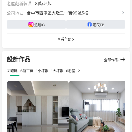
老屋翻新裝潢
8萬/坪起
公司地址
台中市西屯區大墩二十街99號5樓
追蹤IG
追蹤FB
查看全部
設計作品
全部作品·7
北歐風 · 6
新古典 · 1
小坪數 · 1
大坪數 · 6
老屋 · 2