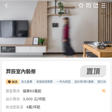
1/6
羿辰室內裝修
免丈量費
承接局部預算
一年內保固
設計師1對1溝通
簽訂合約保
整屋費用
接案60萬起
設計費用
3,000 元/坪起
新成屋裝潢
4萬/坪起