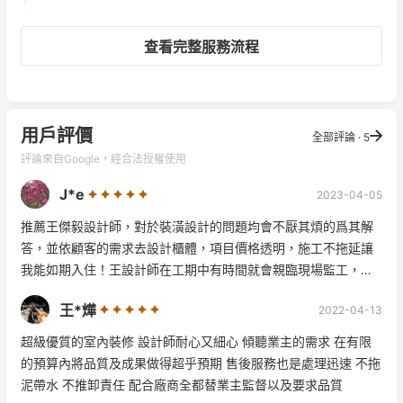
查看完整服務流程
用戶評價
全部評論 · 5
評論來自Google，經合法授權使用
J*e
2023-04-05
推薦王傑毅設計師，對於裝潢設計的問題均會不厭其煩的爲其解
答，並依顧客的需求去設計櫃體，項目價格透明，施工不拖延讓
我能如期入住！王設計師在工期中有時間就會親臨現場監工，並
告知施工進度，讓業主放心。
王*燁
2022-04-13
超級優質的室內裝修 設計師耐心又細心 傾聽業主的需求 在有限
的預算內將品質及成果做得超乎預期 售後服務也是處理迅速 不拖
泥帶水 不推卸責任 配合廠商全都替業主監督以及要求品質