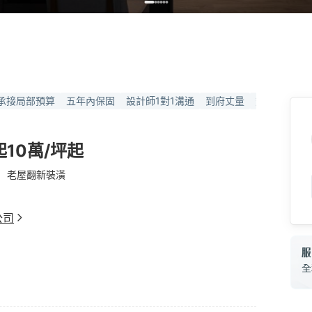
承接局部預算
五年內保固
設計師1對1溝通
到府丈量
簽訂合約保
起
10萬/坪起
老屋翻新裝潢
公司
全