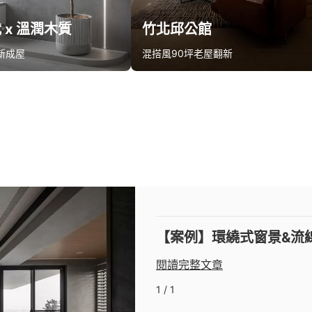
 x 溫潤木質
竹北邱公館
新成屋
混搭風
90坪
老屋翻新
款報價
算同款報價
【案例】環繞式窗景&流
閱讀完整文章
1 / 1