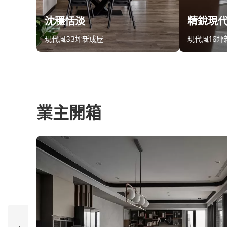
沈穩恬淡
精銳現代
現代風
33坪
新成屋
現代風
16坪
算同款報價
算同
業主開箱