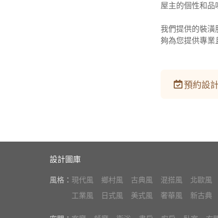
屋主的個性和品
我們提供的裝潢
夠為您提供專業
預約設計
設計圖庫
風格：
現代風
鄉村風
古典風
混搭風
北歐風
工業風
日式風
美式風
奢華風
新古典