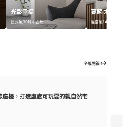
光影幸福
暮藍‧木語
日式風
30坪
中古屋
混搭風
14坪
新成屋
算同款報價
算同款報價
全部開箱·1
線座檯，打造處處可玩耍的親自然宅