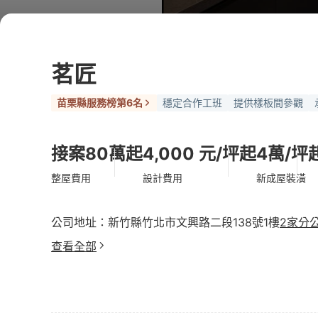
茗匠
苗栗縣服務榜第6名
穩定合作工班
提供樣板間參觀
接案80萬起
4,000 元/坪起
4萬/坪
整屋費用
設計費用
新成屋裝潢
公司地址：新竹縣竹北市文興路二段138號1樓
2家分
查看全部