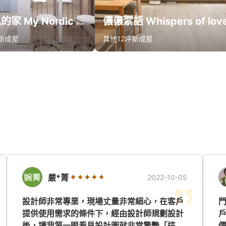
我北歐風的家 My Nordic Home
儂儂絮語 Whispers of lov
新成屋
其他
12坪
新成屋
款報價
算同款報價
嚴*菁
2022-10-05
設計師非常專業，現場丈量非常細心，在客戶
提供使用需求的條件下，經由設計師規劃設計
後，讓我第一眼看見設計圖就非常驚艷「這就
價