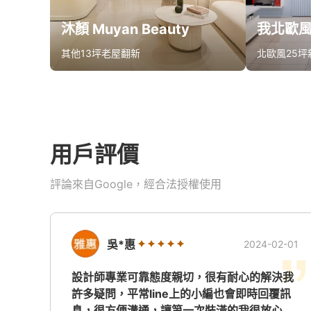
沐顏 Muyan Beauty
其他
13坪
老屋翻新
北歐風
25坪
算同款報價
算同
用戶評價
評論來自Google，經合法授權使用
吳*惠
2024-02-01
設計師專業可靠態度親切，很有耐心的解決我
許多疑問，平常line上的小編也會即時回覆訊
息，很方便溝通，讓第一次裝潢的我很放心。