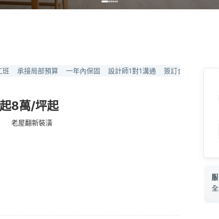
工班
承接局部預算
一年內保固
設計師1對1溝通
簽訂合約保障
坪起
8萬/坪起
老屋翻新裝潢
全