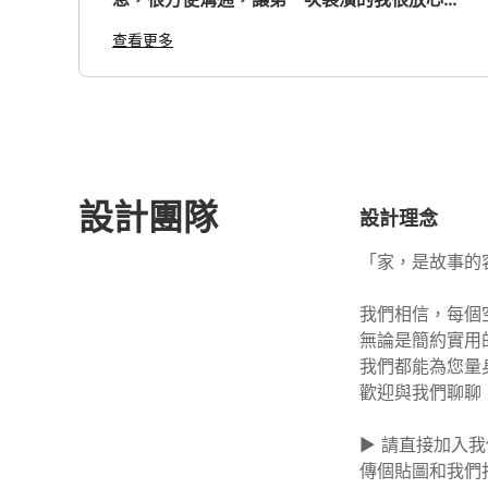
配色上舒適溫馨，是我喜歡的風格，設計師有
查看更多
自己的工班，速度和品質都超出自己的期望，
非常滿意? 另外推薦設計師配合的細清，真的
清的超乾淨，直接入住不需打掃，因為我有一
些大型傢俱提早到貨，洗清的先生還幫我搬
運，真的非常感謝他們? 裝潢完成後真的跟3D
圖一樣美❤️ 強烈建議傢俱都照設計師建議的配
設計團隊
色買，不用選擇障礙之外，風格才會完全一致
設計理念
喔！聽設計師的不會錯！
「家，是故事的
我們相信，每個
無論是簡約實用
我們都能為您量
​​歡迎與我們聊
▶️ 請直接加入我們的官方 L
傳個貼圖和我們