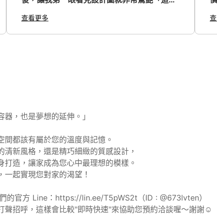
是我要的樣子！」並且可以適時的提供建議，
查看更多
查
結合客戶的使用習慣，在實用及美觀中取得一
個最完美的平衡！期待成品！將來如果有機會
需要設計規劃，沐寓設計會是我第一個考慮的
設計公司！ 正面評價 專業度 服務 廚房設計,
櫥櫃與五金配件設計
容器，也是夢想的延伸。」

空間都該有屬於您的溫度與記憶。

的清新風格，還是精巧細緻的質感設計，

身打造，讓家成為您心中最理想的模樣。

聊，一起實現您對家的渴望！​

ine：https://lin.ee/T5pWS2t（ID : @‌673lvten）

打聲招呼，這樣會比較"即時快速"來協助您預約洽談喔～謝謝☺️ 