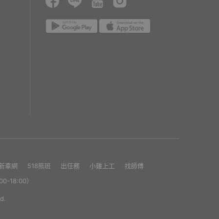
1新車網
518熊班
出任務
小雞上工
找師傅
0-18:00）
d.