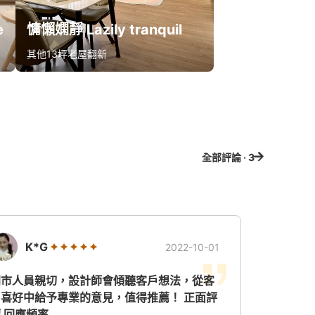
e
慵懶嫻靜 Lazily tranquil
其他
13坪
老屋翻新
算同款報價
全部評論 · 3
K*G
2022-10-01
門市人員親切，設計師會傾聽客戶想法，從客
戶喜好中給予專業的意見，值得推薦！ 正面評
 回應頻率