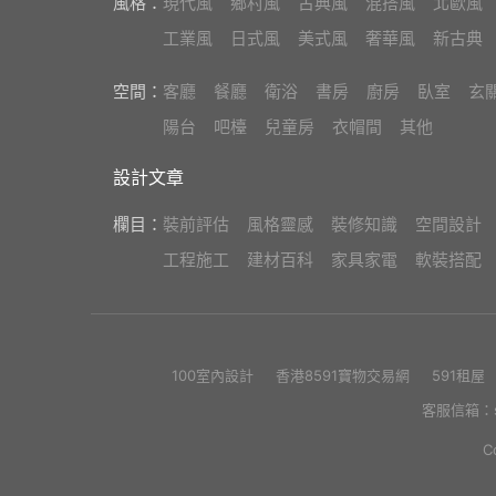
風格：
現代風
鄉村風
古典風
混搭風
北歐風
工業風
日式風
美式風
奢華風
新古典
空間：
客廳
餐廳
衛浴
書房
廚房
臥室
玄
陽台
吧檯
兒童房
衣帽間
其他
設計文章
欄目：
裝前評估
風格靈感
裝修知識
空間設計
工程施工
建材百科
家具家電
軟裝搭配
100室內設計
香港8591寶物交易網
591租屋
客服信箱：se
C