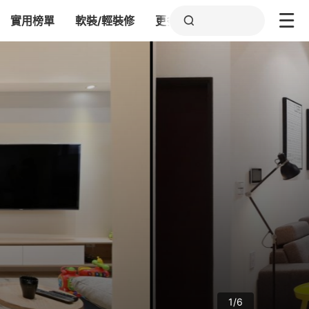
實用榜單
軟裝/輕裝修
更多
1/6