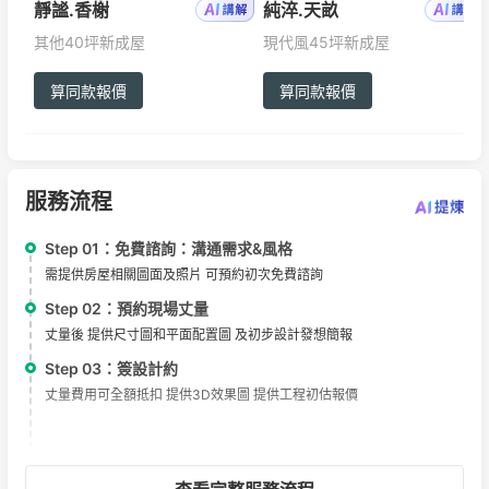
靜謐.香榭
純淬.天畝
其他
40坪
新成屋
現代風
45坪
新成屋
算同款報價
算同款報價
服務流程
Step 01：
免費諮詢：溝通需求&風格
需提供房屋相關圖面及照片 可預約初次免費諮詢
Step 02：
預約現場丈量
丈量後 提供尺寸圖和平面配置圖 及初步設計發想簡報
Step 03：
簽設計約
丈量費用可全額抵扣 提供3D效果圖 提供工程初估報價