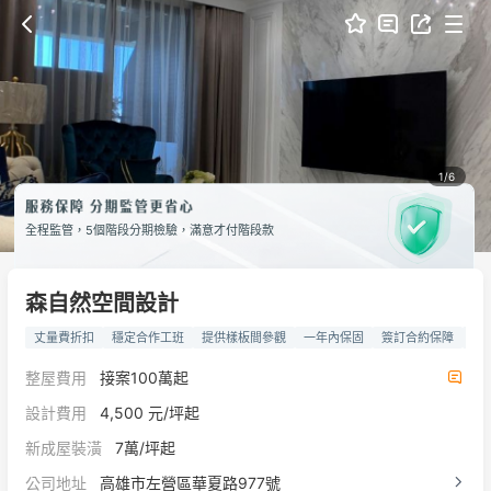
1/6
全程監管，5個階段分期檢驗，滿意才付階段款
森自然空間設計
丈量費折扣
穩定合作工班
提供樣板間參觀
一年內保固
簽訂合約保障
3
整屋費用
接案100萬起
設計費用
4,500 元/坪起
新成屋裝潢
7萬/坪起
公司地址
高雄市左營區華夏路977號