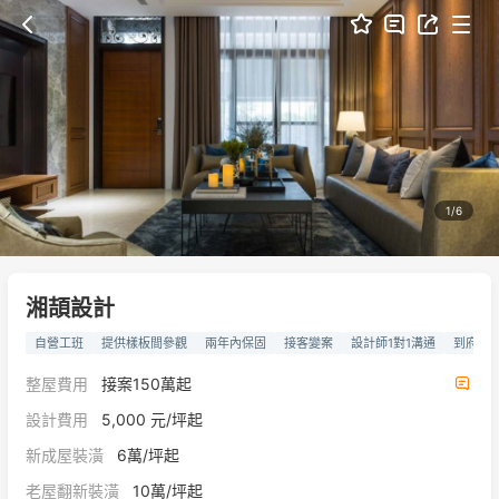
1/6
湘頡設計
自營工班
提供樣板間參觀
兩年內保固
接客變案
設計師1對1溝通
到府丈
整屋費用
接案150萬起
設計費用
5,000 元/坪起
新成屋裝潢
6萬/坪起
老屋翻新裝潢
10萬/坪起