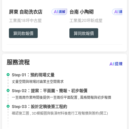
屏東 自助洗衣店
台南 小陶砌
工業風
18坪
中古屋
工業風
20坪
新成屋
算同款報價
算同款報價
服務流程
Step 01：
預約現場丈量
丈量空間與現場討論業主空間需求
Step 02：
提案：平面圖、簡報、初步報價
一至兩周作業時間後提供一至兩份平面配置 , 風格簡報與初步報價
Step 03：
設計定稿後簽工程約
確認施工圖 , 3D模擬圖與裝潢材料後進行工程報價與簽約(開工)