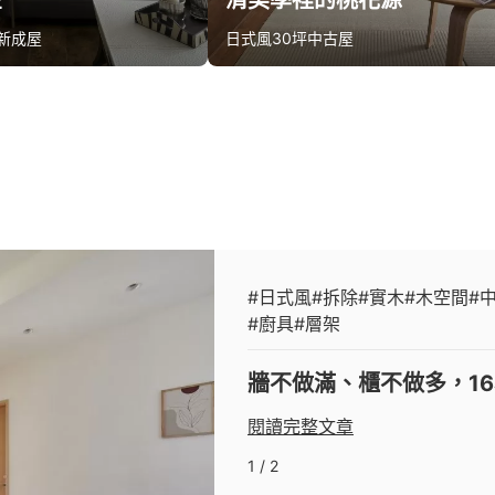
在
清美學裡的桃花源
新成屋
日式風
30坪
中古屋
款報價
算同款報價
#日式風
#拆除
#實木
#木空間
#
#廚具
#層架
牆不做滿、櫃不做多，1
閱讀完整文章
1 / 2