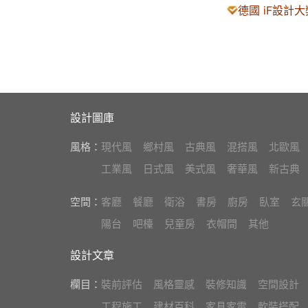
德國 iF設計大
設計圖庫
風格：
現代風
鄉村風
古典風
混搭風
北歐風
工業風
日式風
美式風
奢華風
新古典
空間：
客廳
餐廳
衛浴
書房
廚房
臥室
玄
陽台
吧檯
兒童房
衣帽間
其他
設計文章
欄目：
裝前評估
風格靈感
裝修知識
空間設計
工程施工
建材百科
家具家電
軟裝搭配