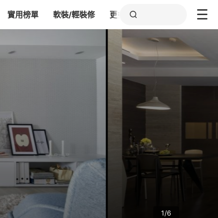
實用榜單
軟裝/輕裝修
更多
1/6