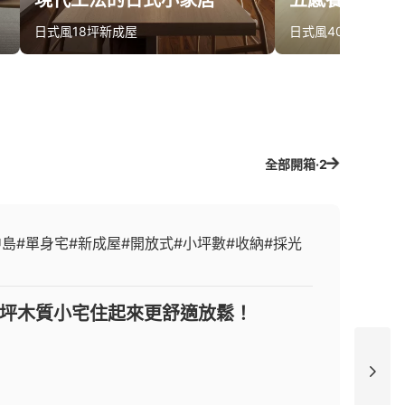
現代工法的日式小家居
五感養生
日式風
18坪
新成屋
日式風
40坪
中古屋
算同款報價
算同款報價
全部開箱·2
中島
#單身宅
#新成屋
#開放式
#小坪數
#收納
#採光
6坪木質小宅住起來更舒適放鬆！