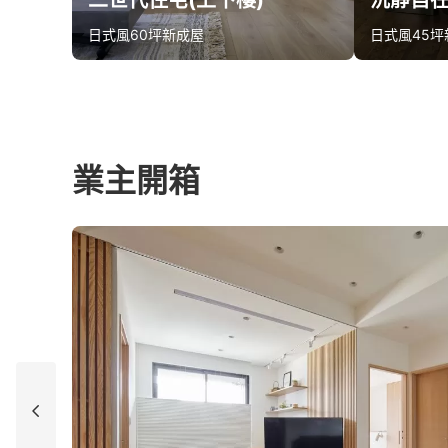
二世代住宅(上下樓)
沉靜自
日式風
60坪
新成屋
日式風
45坪
算同款報價
算同
業主開箱