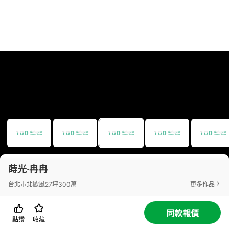
蒔光·冉冉
台北市
北歐風
27坪
300萬
更多作品
同款報價
點讚
收藏