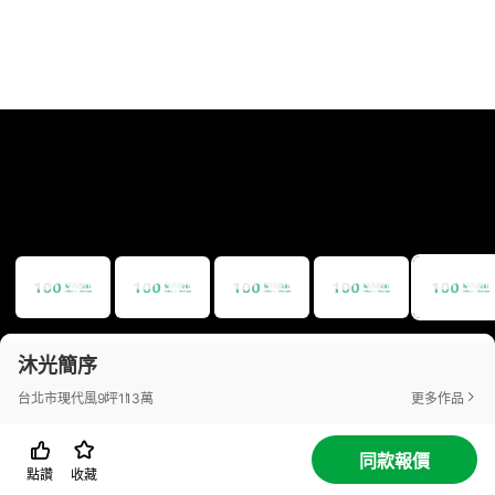
沐光簡序
台北市
現代風
9坪
113萬
更多作品
同款報價
點讚
收藏