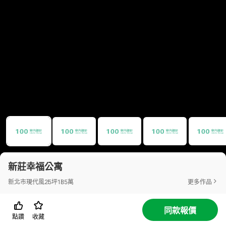
新莊幸福公寓
新北市
現代風
25坪
185萬
更多作品
同款報價
點讚
收藏