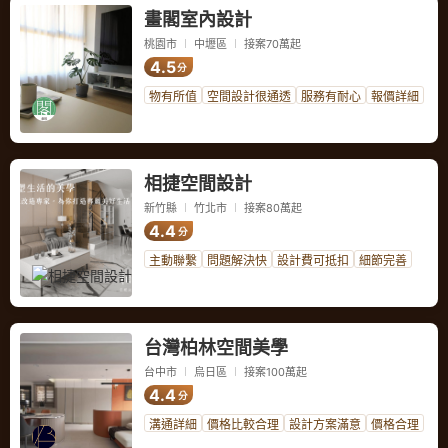
遇到問題馬上處理
設計完成度九成以上
畫閣室內設計
裝潢結果滿意
溝通順利
家人朋友都覺得蠻漂亮
報價清楚透明
整個工程蠻順利
設計精緻超過預期
桃園市
中壢區
接案70萬起
規劃時講到的都有做到位
4.5
物有所值
空間設計很通透
服務有耐心
報價詳細
對比下來報價合理
每個禮拜出工程報告
完工效果符合需求
溝通耐心、專業
設計符合需求
報價在預期內
目前都還蠻滿意
花費比預期便宜很多
性價比高
分
相捷空間設計
還沒簽約就給3D圖
動線設計特別方便
認真對待需求
從頭到尾很滿意
新竹縣
竹北市
接案80萬起
對比之下報價很合理
入住一年多沒有問題
4.4
服務非常好
配合度高
設計師快速 get 到需求
溝通順暢
完工後與設計圖效果一致
保護措施不夠
主動聯繫
問題解決快
設計費可抵扣
細節完善
部分事項沒有事先溝通
透明報價
方案規劃完善
有樣品可參觀
丈量費可抵扣
台灣柏林空間美學
台中市
烏日區
接案100萬起
分
4.4
溝通詳細
價格比較合理
設計方案滿意
價格合理
服務還不錯
溝通立即回覆