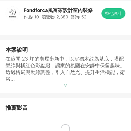
Fondforca風富家設計室內裝修
找他設計
作品:
10
瀏覽數:
2,380
諮詢:
52
本案說明
在這間 23 坪的老屋翻新中，以沉穩木紋為基底，搭配
墨綠與橘紅色彩點綴，讓家的氛圍在安靜中保留趣味。
透過格局與動線調整，引入自然光、提升生活機能，衛
浴...
推薦影音