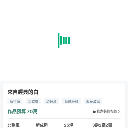
來自經典的白
新竹縣
北歐風
環保漆
系統板材
壓花玻璃
進口壁紙
新竹室內設計
竹北室內設計
作品預算
70萬
我家裝修報價
北歐風
新成屋
25坪
3房2廳2衛