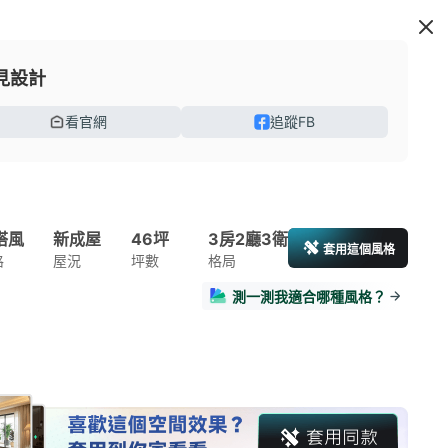
見設計
看官網
追蹤FB
搭風
新成屋
46坪
3房2廳3衛
套用這個風格
格
屋況
坪數
格局
測一測我適合哪種風格？