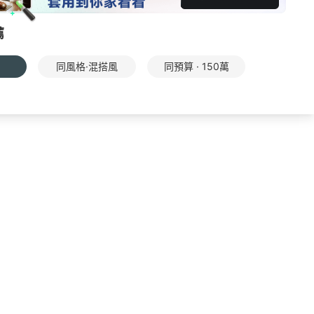
薦
同風格·混搭風
同預算 · 150萬