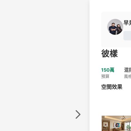
早
彼樣
150萬
混
預算
風
空間效果