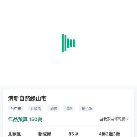
清新自然綠山宅
台中市
北歐風
溫馨
清新
暖色系
作品預算
150萬
我家裝修報價
北歐風
新成屋
85坪
4房2廳3衛