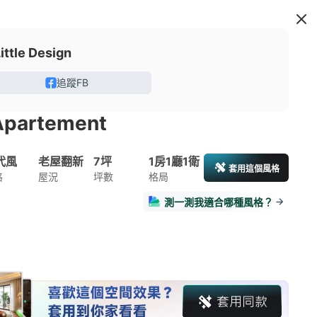
ittle Design
追蹤FB
partement
代風
老屋翻新
7坪
1房1廳1衛
套用這個風格
格
屋況
坪數
格局
測一測我適合哪種風格？