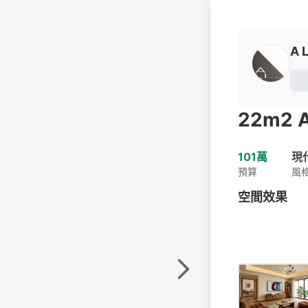
A L
22m2 A
101萬
現
預算
風
空間效果