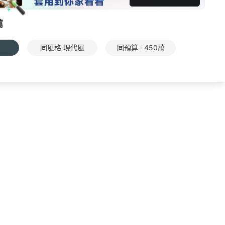
薦
同風格·現代風
同預算 · 450萬