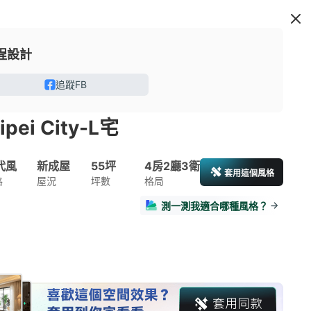
程設計
追蹤FB
ipei City-L宅
代風
新成屋
55坪
4房2廳3衛
套用這個風格
格
屋況
坪數
格局
測一測我適合哪種風格？