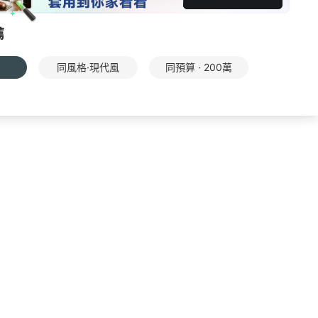
薦
同風格·現代風
同預算 · 200萬