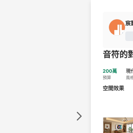
宸
音符的
200萬
現
預算
風
空間效果