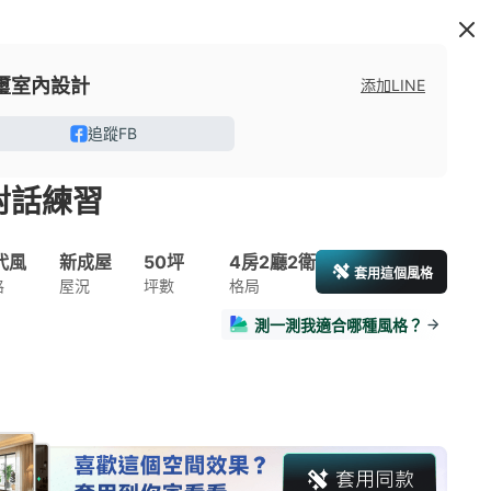
璽室內設計
添加LINE
追蹤FB
對話練習
代風
新成屋
50坪
4房2廳2衛
套用這個風格
格
屋況
坪數
格局
測一測我適合哪種風格？