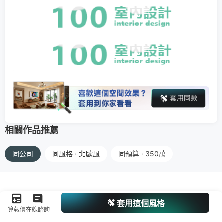
相關作品推薦
同公司
同風格 · 北歐風
同預算 · 350萬
套用這個風格
算報價
在線諮詢