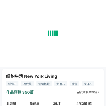
紐約生活 New York Living
新北市
現代風
情境控燈
大理石
跳色
大理石
木作
鐵件
燈飾
作品預算
350萬
我家裝修報價
北歐風
新成屋
35坪
4房2廳1衛