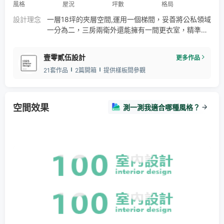
風格
屋況
坪數
格局
設計理念
一層18坪的夾層空間,運用一個梯間，妥善將公私領域
一分為二，三房兩衛外還能擁有一間更衣室，精準使
用每個空間的動線。大門走進，可看見大面落地百葉
窗引進光源，客餐廳與開放式廚房，連結了露台，讓
壹零貳伍設計
更多作品
每個眼界都保有獨立空間，又加強了互動。整合屋主
21套作品
2篇開箱
提供樣板間參觀
的喜好，讓居家空間充滿了溫度與個性，把每個角落
都注入了生活，打造出兼具屋主個性與人文的現代風
居所，還同時發揮其空間妙用，串聯了場域之間的連
繫與整體性
空間效果
測一測我適合哪種風格？