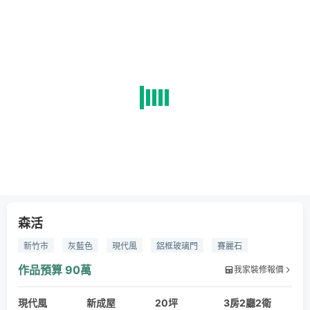
森活
新竹市
灰藍色
現代風
鋁框玻璃門
賽麗石
磁性板
得利乳膠漆
KD實木皮板
超耐磨木地板
作品預算
90萬
我家裝修報價
系統櫃體
進口磁磚
現代風
新成屋
20坪
3房2廳2衛