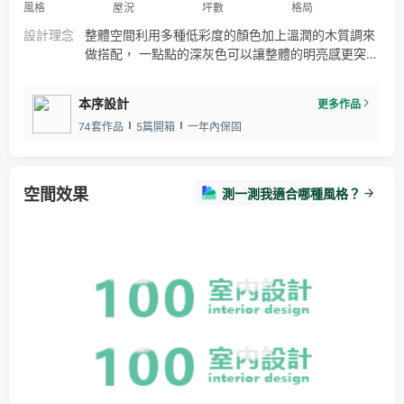
風格
屋況
坪數
格局
設計理念
整體空間利用多種低彩度的顏色加上溫潤的木質調來
做搭配， 一點點的深灰色可以讓整體的明亮感更突顯
出來， 營造出一種溫柔舒服卻帶著一點活潑的氛
圍。 - 這個家的大人跟小朋友都熱愛露營和戶外
本序設計
更多作品
活動，於是加入一點幾何線條的勾勒， 其中一座小山
74套作品
5篇開箱
一年內保固
利用磁性板來做裝飾，家人間的互動也會因為這一點
的小巧思而變得更有趣。
空間效果
測一測我適合哪種風格？