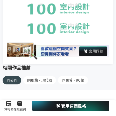
相關作品推薦
同公司
同風格 · 現代風
同預算 · 90萬
套用這個風格
算報價
在線諮詢