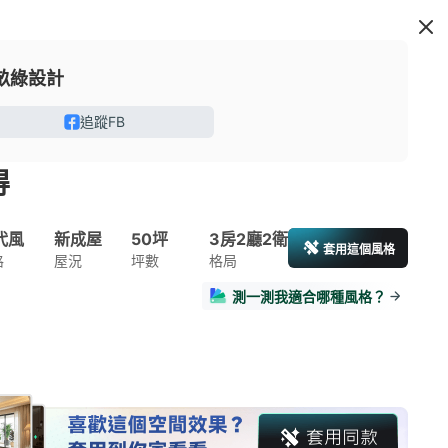
畝綠設計
追蹤FB
得
代風
新成屋
50坪
3房2廳2衛
套用這個風格
格
屋況
坪數
格局
測一測我適合哪種風格？