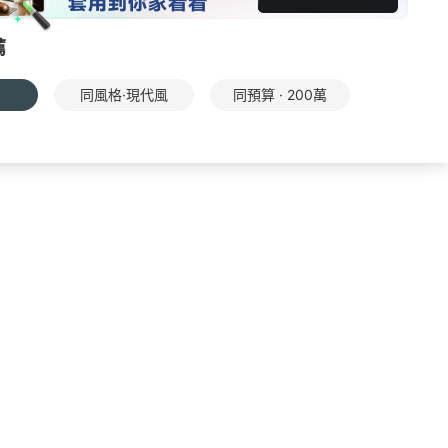
薦
同風格·現代風
同預算 · 200萬