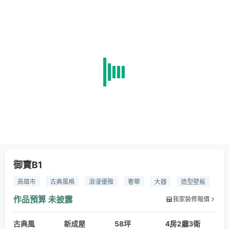
御寶B1
高雄市
古典風格
浪漫優雅
奢華
大器
造型壁板
客廳設計
餐廳設計
臥室設計
系統櫃裝潢
精品
作品預算
未披露
我家裝修報價
系統櫃
大理石
玻璃
鏡面
系統板材
古典風
新成屋
58坪
4房2廳3衛