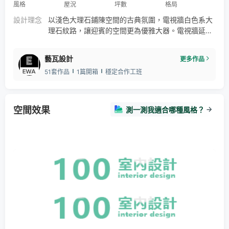
風格
屋況
坪數
格局
設計理念
以淺色大理石鋪陳空間的古典氛圍，電視牆白色系大
理石紋路，讓迎賓的空間更為優雅大器。電視牆延伸
出來的隔板裝飾，讓空間多了一些古典的優雅感。美
好的設計巨作不在於豪奢而在於雋永，溫潤的木紋裝
藝瓦設計
更多作品
潢舒緩了歸家的疲憊。沙發的角落療癒了生活。以大
51套作品
1篇開箱
穩定合作工班
理石、造型隔板、木質混搭運用，讓不同材質營造不
同氛圍，在空間中完美融合，讓生活更有層次。
空間效果
測一測我適合哪種風格？