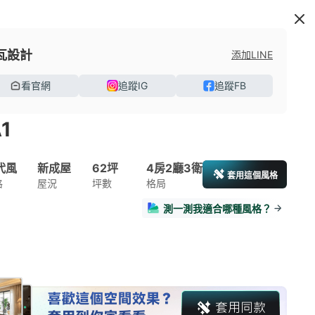
瓦設計
添加LINE
看官網
追蹤IG
追蹤FB
1
代風
新成屋
62坪
4房2廳3衛
套用這個風格
格
屋況
坪數
格局
測一測我適合哪種風格？