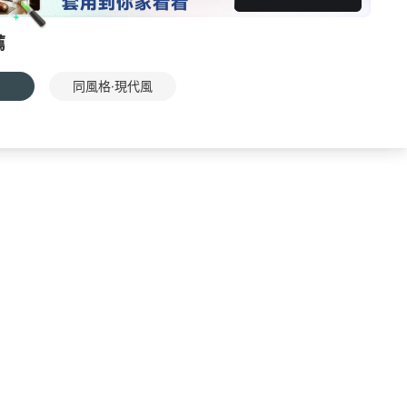
薦
同風格·現代風