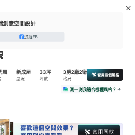
端創意空間設計
追蹤FB
觀
代風
新成屋
33坪
3房2廳2衛
套用這個風格
格
屋況
坪數
格局
測一測我適合哪種風格？