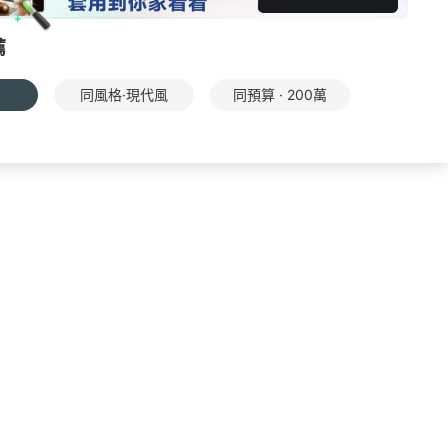
薦
同風格·現代風
同預算 · 200萬