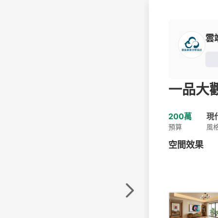
雲
一品大
200萬
現
預算
風
空間效果