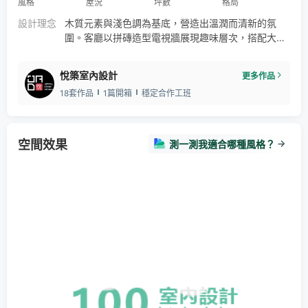
風格
屋況
坪數
格局
設計理念
木質元素與淺色調為基底，營造出溫潤而清新的氛
圍。客廳以拼磚造型電視牆展現趣味層次，搭配大面
窗景引入柔和光線，讓空間更顯通透。臥室則延續自
然木質與繽紛色彩的搭配，帶來舒適又具個性的居家
悅築室內設計
更多作品
感受
18套作品
1篇開箱
穩定合作工班
空間效果
測一測我適合哪種風格？