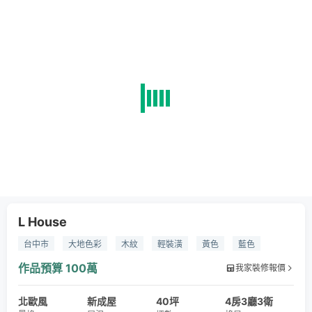
L House
台中市
大地色彩
木紋
輕裝潢
黃色
藍色
大同寶寶
文化石
木皮板
造型天花板
系統櫃
作品預算
100萬
我家裝修報價
IKEA
燈具
北歐風
新成屋
40坪
4房3廳3衛